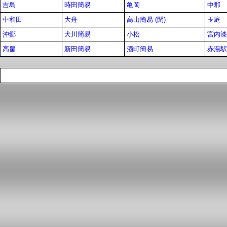
吉島
時田簡易
亀岡
中郡
中和田
大舟
高山簡易 (閉)
玉庭
沖郷
犬川簡易
小松
宮内漆
高畠
新田簡易
酒町簡易
赤湯駅