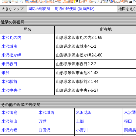
大きなマップ
周辺の郵便局
周辺の郵便局 (訪局反映)
地図をえ
近隣の郵便局
局名
所在地
米沢丸の内
山形県米沢市丸の内2-1-69
米沢城南
山形県米沢市城南4-1-1
米沢松が岬
山形県米沢市松が岬2-1-80
米沢春日
山形県米沢市春日2-2-2
米沢
山形県米沢市金池3-1-43
米沢駅前
山形県米沢市駅前2-1-44
米沢中央七
山形県米沢市中央7-6-27
その他の近隣の郵便局
米沢御廟
米沢城西
米沢花沢
米沢通
米沢舘山
万世
上郷
窪田
米沢六郷
口田沢
小野川
関簡易