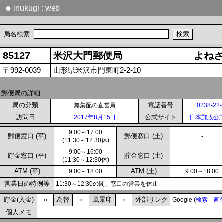
●
inukugi : web
局名検索:
85127
米沢大門郵便局
よね
〒992-0039
山形県米沢市門東町2-2-10
郵便局の詳細
局の分類
電話番号
無集配の直営局
0238-22
訪問日
公式サイト
2017年8月15日
日本郵政公
9:00～17:00
郵便窓口 (平)
郵便窓口 (土)
-
(11:30～12:30休)
9:00～16:00
貯金窓口 (平)
貯金窓口 (土)
-
(11:30～12:30休)
ATM (平)
ATM (土)
9:00～18:00
9:00～18:00
営業日の特例等
11:30～12:30の間、窓口の営業を休止
貯金(入金)
為替
風景印
外部リンク
○
○
○
Google (
検索
画
個人メモ