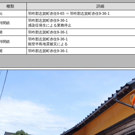
種類
詳細
転
羽咋郡志賀町赤住9-65 ⇒ 羽咋郡志賀町赤住9-36-1
羽咋郡志賀町赤住9-36-1
時閉鎖
感染症発生による業務停止
開
羽咋郡志賀町赤住9-36-1
羽咋郡志賀町赤住9-36-1
時閉鎖
能登半島地震被災による
開
羽咋郡志賀町赤住9-36-1