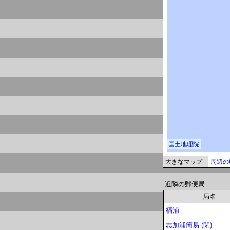
大きなマップ
周辺の
近隣の郵便局
局名
福浦
志加浦簡易 (閉)