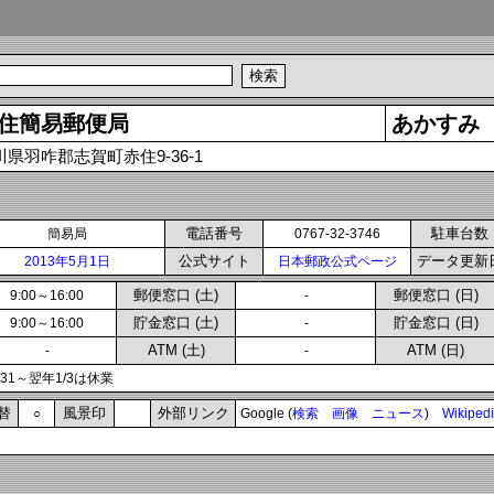
住簡易郵便局
あかすみ
川県羽咋郡志賀町赤住9-36-1
電話番号
駐車台数
簡易局
0767-32-3746
公式サイト
データ更新
2013年5月1日
日本郵政公式ページ
郵便窓口 (土)
郵便窓口 (日)
9:00～16:00
-
貯金窓口 (土)
貯金窓口 (日)
9:00～16:00
-
ATM (土)
ATM (日)
-
-
2/31～翌年1/3は休業
替
風景印
外部リンク
○
Google (
検索
画像
ニュース
)
Wikiped