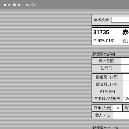
●
inukugi : web
局名検索:
31735
赤
〒925-0161
石
郵便局の詳細
局の分類
訪問日
郵便窓口 (平)
貯金窓口 (平)
ATM (平)
営業日の特例等
1
貯金(入金)
為
○
個人メモ
郵便局のうごき