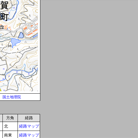
国土地理院
方角
経路
北
経路マップ
南東
経路マップ