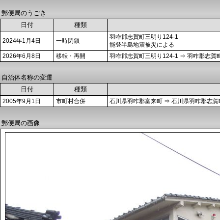
郵便局のうごき
日付
種類
羽咋郡志賀町三明り124-1
2024年1月4日
一時閉鎖
能登半島地震被災による
2026年6月8日
移転・再開
羽咋郡志賀町三明り124-1 ⇒ 羽咋郡志賀
自治体名称の変遷
日付
種類
2005年9月1日
市町村合併
石川県羽咋郡富来町 ⇒ 石川県羽咋郡志賀
郵便局の画像