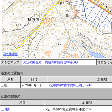
大きなマップ
周辺の郵便局
周辺の郵便局 (訪局反映)
地図をえ
過去の位置情報
局名
日付
所在地
三明
2026年6月8日
石川県羽咋郡志賀町三明り124-1
近隣の郵便局
局名
所在地
上熊野
石川県羽咋郡志賀町釈迦堂ケ1-1