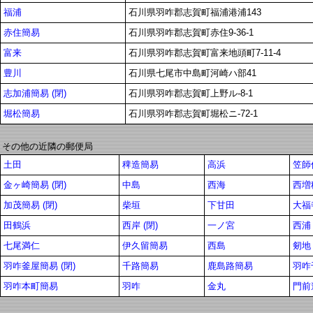
福浦
石川県羽咋郡志賀町福浦港浦143
赤住簡易
石川県羽咋郡志賀町赤住9-36-1
富来
石川県羽咋郡志賀町富来地頭町7-11-4
豊川
石川県七尾市中島町河崎ハ部41
志加浦簡易 (閉)
石川県羽咋郡志賀町上野ル-8-1
堀松簡易
石川県羽咋郡志賀町堀松ニ-72-1
その他の近隣の郵便局
土田
稗造簡易
高浜
笠師
金ヶ崎簡易 (閉)
中島
西海
西増
加茂簡易 (閉)
柴垣
下甘田
大福
田鶴浜
西岸 (閉)
一ノ宮
西浦 
七尾満仁
伊久留簡易
西島
剱地
羽咋釜屋簡易 (閉)
千路簡易
鹿島路簡易
羽咋
羽咋本町簡易
羽咋
金丸
門前