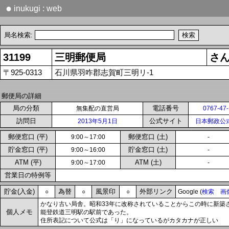
●
inukugi : web
局名検索:
31199
三明郵便局
さ
〒925-0313
石川県羽咋郡志賀町三明リ-1
郵便局の詳細
局の分類
電話番号
無集配の直営局
0767-47
訪問日
公式サイト
2013年5月1日
日本郵政公
郵便窓口 (平)
郵便窓口 (土)
9:00～17:00
-
貯金窓口 (平)
貯金窓口 (土)
9:00～16:00
-
ATM (平)
ATM (土)
9:00～17:00
-
営業日の特例等
貯金(入金)
為替
風景印
外部リンク
○
○
○
Google (
検索
画
かなり古い局舎。昭和33年に改称されていることからこの時に新築
個人メモ
能登鉄道三明駅の駅前であった。
住所表記について公式は「り」になっているがカタカナが正しい