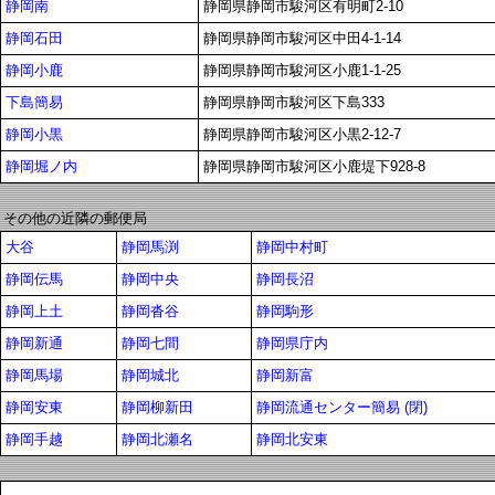
静岡南
静岡県静岡市駿河区有明町2-10
静岡石田
静岡県静岡市駿河区中田4-1-14
静岡小鹿
静岡県静岡市駿河区小鹿1-1-25
下島簡易
静岡県静岡市駿河区下島333
静岡小黒
静岡県静岡市駿河区小黒2-12-7
静岡堀ノ内
静岡県静岡市駿河区小鹿堤下928-8
その他の近隣の郵便局
大谷
静岡馬渕
静岡中村町
静岡伝馬
静岡中央
静岡長沼
静岡上土
静岡沓谷
静岡駒形
静岡新通
静岡七間
静岡県庁内
静岡馬場
静岡城北
静岡新富
静岡安東
静岡柳新田
静岡流通センター簡易 (閉)
静岡手越
静岡北瀬名
静岡北安東