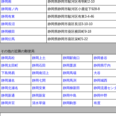
静岡南
静岡県静岡市駿河区有明町2-10
静岡堀ノ内
静岡県静岡市駿河区小鹿堤下928-8
静岡有東
静岡県静岡市駿河区有東3-4-46
静岡長沼
静岡県静岡市葵区長沼3-10-10
静岡横田
静岡県静岡市葵区横田町9-18
静岡伝馬
静岡県静岡市葵区栄町5-22
その他の近隣の郵便局
静岡高松
静岡上土
静岡駅南口
静岡沓谷
静岡太田町
静岡石田
静岡栗原
静岡県庁内
下島簡易
静岡南沼上
静岡馬場
大谷
静岡瀬名
静岡七間
静岡馬渕
静岡城西
静岡北瀬名
静岡安東
静岡柳新田
静岡流通センタ
静岡新通
静岡新富
静岡中島
静岡中野
静岡井宮
清水草薙
静岡駒形
有度