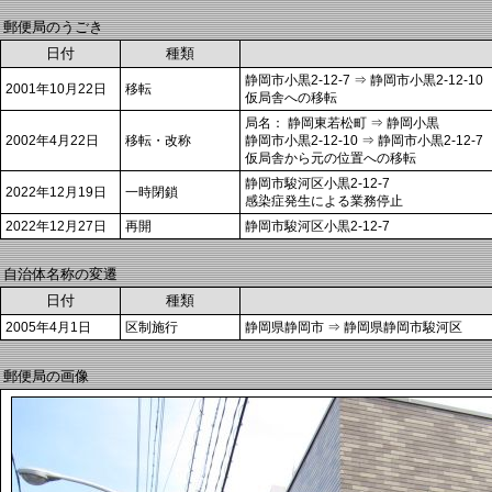
郵便局のうごき
日付
種類
静岡市小黒2-12-7 ⇒ 静岡市小黒2-12-10
2001年10月22日
移転
仮局舎への移転
局名： 静岡東若松町 ⇒ 静岡小黒
2002年4月22日
移転・改称
静岡市小黒2-12-10 ⇒ 静岡市小黒2-12-7
仮局舎から元の位置への移転
静岡市駿河区小黒2-12-7
2022年12月19日
一時閉鎖
感染症発生による業務停止
2022年12月27日
再開
静岡市駿河区小黒2-12-7
自治体名称の変遷
日付
種類
2005年4月1日
区制施行
静岡県静岡市 ⇒ 静岡県静岡市駿河区
郵便局の画像