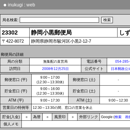
●
inukugi : web
局名検索:
23302
静岡小黒郵便局
し
〒422-8072
静岡県静岡市駿河区小黒2-12-7
郵便局の詳細
局の分類
電話番号
無集配の直営局
054-285
訪問日
公式サイト
2008年12月25日
日本郵政公
9:00～17:00
郵便窓口 (平)
郵便窓口 (土)
-
(12:30～13:30休)
9:00～16:00
貯金窓口 (平)
貯金窓口 (土)
-
(12:30～13:30休)
ATM (平)
ATM (土)
9:00～17:30
9:00～12:30
営業日の特例等
12:30～13:30の間、窓口の営業を休止
貯金(入金)
為替
風景印
外部リンク
○
○
○
Google (
検索
画
個人メモ