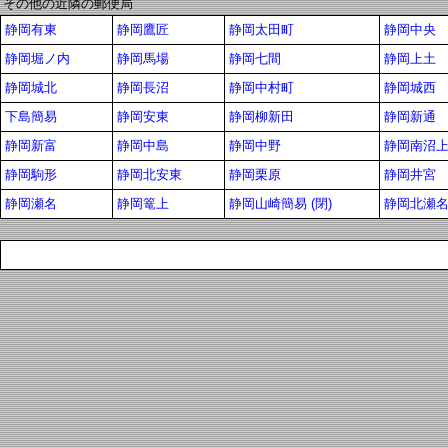
その他の近隣の郵便局
静岡有東
静岡鷹匠
静岡太田町
静岡中央
静岡堀ノ内
静岡馬場
静岡七間
静岡上土
静岡城北
静岡長沼
静岡中村町
静岡城西
下島簡易
静岡安東
静岡柳新田
静岡新通
静岡新富
静岡中島
静岡中野
静岡南沼
静岡駒形
静岡北安東
静岡栗原
静岡井宮
静岡瀬名
静岡篭上
静岡山崎簡易 (閉)
静岡北瀬