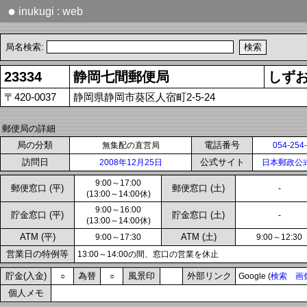
●
inukugi : web
局名検索:
23334
静岡七間郵便局
しず
〒420-0037
静岡県静岡市葵区人宿町2-5-24
郵便局の詳細
局の分類
電話番号
無集配の直営局
054-254
訪問日
公式サイト
2008年12月25日
日本郵政公
9:00～17:00
郵便窓口 (平)
郵便窓口 (土)
-
(13:00～14:00休)
9:00～16:00
貯金窓口 (平)
貯金窓口 (土)
-
(13:00～14:00休)
ATM (平)
ATM (土)
9:00～17:30
9:00～12:30
営業日の特例等
13:00～14:00の間、窓口の営業を休止
貯金(入金)
為替
風景印
外部リンク
○
○
Google (
検索
画
個人メモ