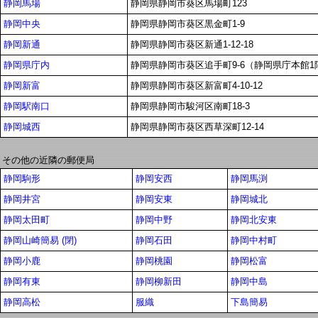
静岡馬場
静岡県静岡市葵区馬場町123
静岡中央
静岡県静岡市葵区黒金町1-9
静岡新通
静岡県静岡市葵区新通1-12-18
静岡県庁内
静岡県静岡市葵区追手町9-6（静岡県庁本館1
静岡新富
静岡県静岡市葵区新富町4-10-12
静岡駅南口
静岡県静岡市駿河区南町18-3
静岡城西
静岡県静岡市葵区西草深町12-14
その他の近隣の郵便局
静岡駒形
静岡安西
静岡馬渕
静岡井宮
静岡安東
静岡城北
静岡太田町
静岡中野
静岡北安東
静岡山崎簡易 (閉)
静岡石田
静岡中村町
静岡小鹿
静岡桃園
静岡松富
静岡有東
静岡柳新田
静岡中島
静岡高松
服織
下島簡易