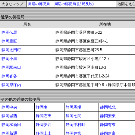
大きなマップ
周辺の郵便局
周辺の郵便局 (訪局反映)
地図をえ
近隣の郵便局
局名
所在地
静岡伝馬
静岡県静岡市葵区栄町5-22
静岡鷹匠
静岡県静岡市葵区東鷹匠町4-1
静岡太田町
静岡県静岡市葵区巴町25-5
静岡小黒
静岡県静岡市駿河区小黒2-12-7
静岡駅南口
静岡県静岡市駿河区南町18-3
静岡沓谷
静岡県静岡市葵区千代田1-2-24
静岡県庁内
静岡県静岡市葵区追手町9-6（静岡県庁本館1
その他の近隣の郵便局
静岡中央
静岡南
静岡馬場
静岡城北
静岡城西
静岡石田
静岡七間
静岡安東
静岡柳新田
静岡安西
静岡中村町
静岡有東
静岡新通
静岡上土
静岡井宮
静岡新富