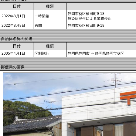
日付
種類
静岡市葵区横田町9-18
2022年8月1日
一時閉鎖
感染症発生による業務停止
2022年8月8日
再開
静岡市葵区横田町9-18
自治体名称の変遷
日付
種類
2005年4月1日
区制施行
静岡県静岡市 ⇒ 静岡県静岡市葵区
郵便局の画像