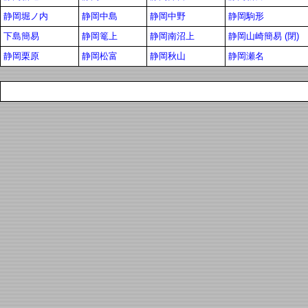
静岡堀ノ内
静岡中島
静岡中野
静岡駒形
下島簡易
静岡篭上
静岡南沼上
静岡山崎簡易 (閉)
静岡栗原
静岡松富
静岡秋山
静岡瀬名