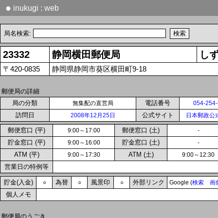
●
inukugi : web
局名検索:
23332
静岡横田郵便局
し
〒420-0835
静岡県静岡市葵区横田町9-18
郵便局の詳細
局の分類
電話番号
無集配の直営局
054-254
訪問日
公式サイト
2008年12月25日
日本郵政公
郵便窓口 (平)
郵便窓口 (土)
9:00～17:00
-
貯金窓口 (平)
貯金窓口 (土)
9:00～16:00
-
ATM (平)
ATM (土)
9:00～17:30
9:00～12:30
営業日の特例等
貯金(入金)
為替
風景印
外部リンク
○
○
○
Google (
検索
画
個人メモ
郵便局のうごき