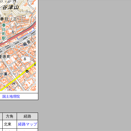
国土地理院
方角
経路
北東
経路マップ