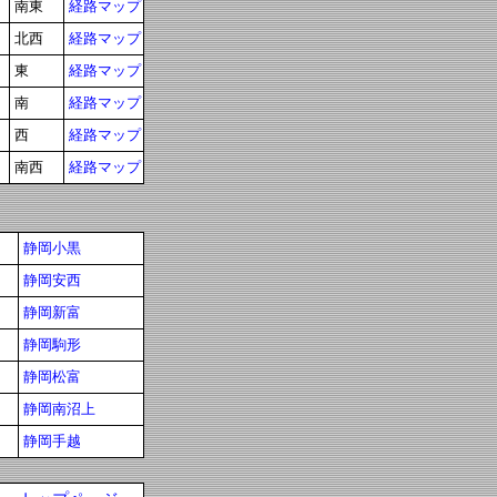
南東
経路マップ
北西
経路マップ
東
経路マップ
南
経路マップ
西
経路マップ
南西
経路マップ
静岡小黒
静岡安西
静岡新富
静岡駒形
静岡松富
静岡南沼上
静岡手越