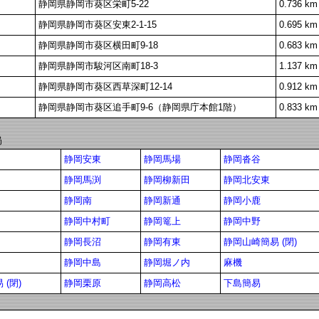
静岡県静岡市葵区栄町5-22
0.736 km
静岡県静岡市葵区安東2-1-15
0.695 km
静岡県静岡市葵区横田町9-18
0.683 km
静岡県静岡市駿河区南町18-3
1.137 km
静岡県静岡市葵区西草深町12-14
0.912 km
静岡県静岡市葵区追手町9-6（静岡県庁本館1階）
0.833 km
局
静岡安東
静岡馬場
静岡沓谷
静岡馬渕
静岡柳新田
静岡北安東
静岡南
静岡新通
静岡小鹿
静岡中村町
静岡篭上
静岡中野
静岡長沼
静岡有東
静岡山崎簡易 (閉)
静岡中島
静岡堀ノ内
麻機
(閉)
静岡栗原
静岡高松
下島簡易