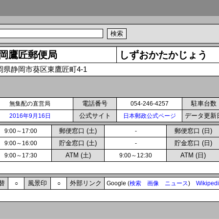
岡鷹匠郵便局
しずおかたかじょう
岡県静岡市葵区東鷹匠町4-1
電話番号
駐車台数
無集配の直営局
054-246-4257
公式サイト
データ更新
2016年9月16日
日本郵政公式ページ
郵便窓口 (土)
郵便窓口 (日)
9:00～17:00
-
貯金窓口 (土)
貯金窓口 (日)
9:00～16:00
-
ATM (土)
ATM (日)
9:00～17:30
9:00～12:30
替
風景印
外部リンク
○
○
Google (
検索
画像
ニュース
)
Wikiped