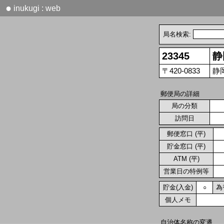
●
inukugi : web
局名検索:
23345
静
〒420-0833
静
郵便局の詳細
局の分類
訪問日
郵便窓口 (平)
貯金窓口 (平)
ATM (平)
営業日の特例等
貯金(入金)
為
○
個人メモ
自治体名称の変遷