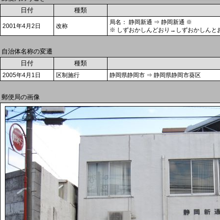
日付
種類
局名： 静岡新通 ⇒ 静岡新通 ※
2001年4月2日
改称
※ しずおかしんどおり→しずおかしんと
自治体名称の変遷
日付
種類
2005年4月1日
区制施行
静岡県静岡市 ⇒ 静岡県静岡市葵区
郵便局の画像