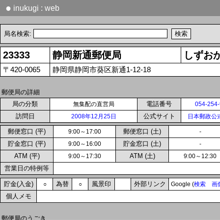
●
inukugi : web
局名検索:
23333
静岡新通郵便局
しずお
〒420-0065
静岡県静岡市葵区新通1-12-18
郵便局の詳細
局の分類
電話番号
無集配の直営局
054-254
訪問日
公式サイト
2008年12月25日
日本郵政公
郵便窓口 (平)
郵便窓口 (土)
9:00～17:00
-
貯金窓口 (平)
貯金窓口 (土)
9:00～16:00
-
ATM (平)
ATM (土)
9:00～17:30
9:00～12:30
営業日の特例等
貯金(入金)
為替
風景印
外部リンク
○
○
Google (
検索
画
個人メモ
郵便局のうごき