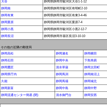
大谷
静岡県静岡市駿河区大谷1-1-12
静岡南
静岡県静岡市駿河区有明町2-10
静岡有東
静岡県静岡市駿河区有東3-4-46
静岡栗原
静岡県静岡市駿河区栗原7-4
静岡小黒
静岡県静岡市駿河区小黒2-12-7
静岡長沼
静岡県静岡市葵区長沼3-10-10
その他の近隣の郵便局
静岡高松
静岡瀬名
静岡横田
静岡石田
静岡中央
下島簡易
静岡鷹匠
清水草薙
静岡太田町
静岡県庁内
静岡馬渕
静岡南沼上
久能
静岡馬場
静岡城北
静岡新富
静岡中島
静岡中野
静岡流通センター簡易 (閉)
清水御門台
静岡安西