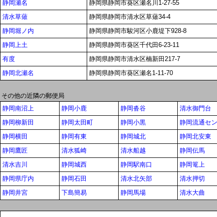
静岡瀬名
静岡県静岡市葵区瀬名川1-27-55
清水草薙
静岡県静岡市清水区草薙34-4
静岡堀ノ内
静岡県静岡市駿河区小鹿堤下928-8
静岡上土
静岡県静岡市葵区千代田6-23-11
有度
静岡県静岡市清水区楠新田217-7
静岡北瀬名
静岡県静岡市葵区瀬名1-11-70
その他の近隣の郵便局
静岡南沼上
静岡小鹿
静岡沓谷
清水御門台
静岡柳新田
静岡太田町
静岡小黒
静岡流通セン
静岡横田
静岡有東
静岡城北
静岡北安東
静岡鷹匠
清水狐崎
清水船越
静岡伝馬
清水吉川
静岡城西
静岡駅南口
静岡篭上
静岡県庁内
静岡石田
清水北矢部
清水押切
静岡井宮
下島簡易
静岡馬場
清水大曲