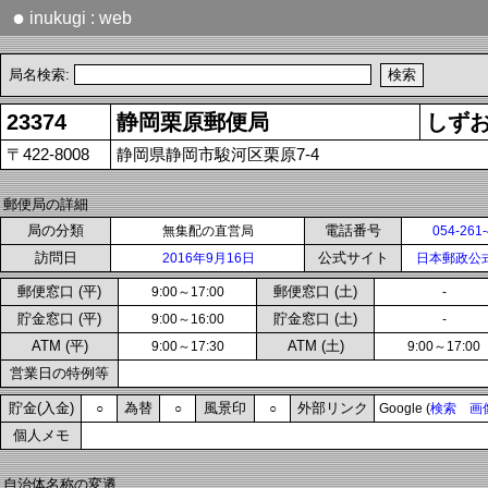
●
inukugi : web
局名検索:
23374
静岡栗原郵便局
しず
〒422-8008
静岡県静岡市駿河区栗原7-4
郵便局の詳細
局の分類
電話番号
無集配の直営局
054-261
訪問日
公式サイト
2016年9月16日
日本郵政公
郵便窓口 (平)
郵便窓口 (土)
9:00～17:00
-
貯金窓口 (平)
貯金窓口 (土)
9:00～16:00
-
ATM (平)
ATM (土)
9:00～17:30
9:00～17:00
営業日の特例等
貯金(入金)
為替
風景印
外部リンク
○
○
○
Google (
検索
画
個人メモ
自治体名称の変遷