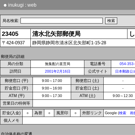
●
inukugi : web
局名検索:
23405
清水北矢部郵便局
し
〒424-0937
静岡県静岡市清水区北矢部町1-15-28
郵便局の詳細
局の分類
電話番号
無集配の直営局
054-353
訪問日
公式サイト
2001年2月16日
日本郵政公
郵便窓口 (平)
郵便窓口 (土)
9:00～17:00
-
貯金窓口 (平)
貯金窓口 (土)
9:00～16:00
-
ATM (平)
ATM (土)
9:00～17:30
9:00～12:30
営業日の特例等
貯金(入金)
為替
風景印
外部リンク
○
○
○
Google (
検索
画
個人メモ
自治体名称の変遷