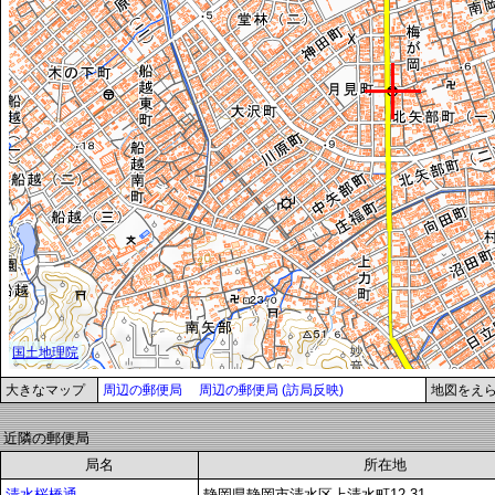
大きなマップ
周辺の郵便局
周辺の郵便局 (訪局反映)
地図をえ
近隣の郵便局
局名
所在地
清水桜橋通
静岡県静岡市清水区上清水町12-31