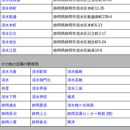
清水幸町
静岡県静岡市清水区幸町11-35
清水船越
静岡県静岡市清水区船越南町239-4
清水本町
静岡県静岡市清水区本町6-13
清水日立
静岡県静岡市清水区日立町2-17
清水相生
静岡県静岡市清水区相生町6-24
清水江尻
静岡県静岡市清水区銀座10-6
その他の近隣の郵便局
清水大曲
清水駅前
清水狐崎
清水
清水御門台
清水高橋
有度
清水草薙
清水三保
清水下野
清水押切
庵原
静岡瀬名
静岡栗原
清水梅ケ谷簡易
静岡長沼
静岡上土
静岡流通センター簡易 (閉)
静岡小鹿
静岡沓谷
興津