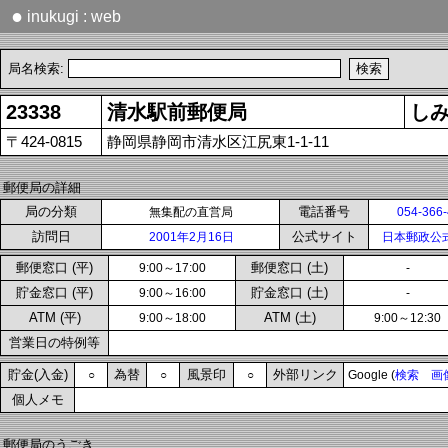
●
inukugi : web
局名検索:
23338
清水駅前郵便局
し
〒424-0815
静岡県静岡市清水区江尻東1-1-11
郵便局の詳細
局の分類
電話番号
無集配の直営局
054-366
訪問日
公式サイト
2001年2月16日
日本郵政公
郵便窓口 (平)
郵便窓口 (土)
9:00～17:00
-
貯金窓口 (平)
貯金窓口 (土)
9:00～16:00
-
ATM (平)
ATM (土)
9:00～18:00
9:00～12:30
営業日の特例等
貯金(入金)
為替
風景印
外部リンク
○
○
○
Google (
検索
画
個人メモ
郵便局のうごき