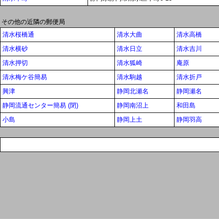
その他の近隣の郵便局
清水桜橋通
清水大曲
清水高橋
清水横砂
清水日立
清水吉川
清水押切
清水狐崎
庵原
清水梅ケ谷簡易
清水駒越
清水折戸
興津
静岡北瀬名
静岡瀬名
静岡流通センター簡易 (閉)
静岡南沼上
和田島
小島
静岡上土
静岡羽高