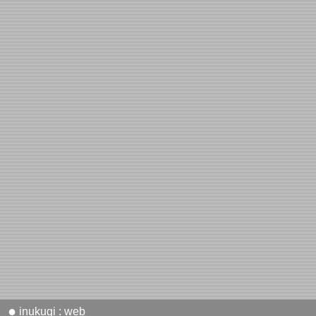
●
inukugi : web