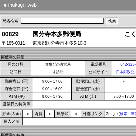
●
inukugi : web
局名検索:
00829
国分寺本多郵便局
こ
〒185-0011
東京都国分寺市本多5-10-3
郵便局の詳細
局の分類
電話番号
無集配の直営局
042-323
訪問日
公式サイト
未訪問
日本郵政公
郵便窓口 (平)
郵便窓口 (土)
9:00～17:00
-
貯金窓口 (平)
貯金窓口 (土)
9:00～16:00
-
ATM (平)
ATM (土)
9:00～17:30
9:00～17:00
営業日の特例等
貯金(入金)
為替
風景印
外部リンク
○
○
○
Google (
検索
画
個人メモ
郵便局の位置