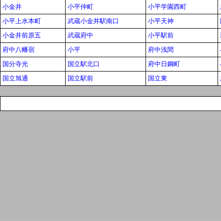
小金井
小平仲町
小平学園西町
小平上水本町
武蔵小金井駅南口
小平天神
小金井前原五
武蔵府中
小平駅前
府中八幡宿
小平
府中浅間
国分寺光
国立駅北口
府中日鋼町
国立旭通
国立駅前
国立東