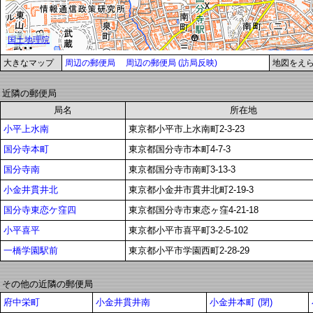
大きなマップ
周辺の郵便局
周辺の郵便局 (訪局反映)
地図をえ
近隣の郵便局
局名
所在地
小平上水南
東京都小平市上水南町2-3-23
国分寺本町
東京都国分寺市本町4-7-3
国分寺南
東京都国分寺市南町3-13-3
小金井貫井北
東京都小金井市貫井北町2-19-3
国分寺東恋ケ窪四
東京都国分寺市東恋ヶ窪4-21-18
小平喜平
東京都小平市喜平町3-2-5-102
一橋学園駅前
東京都小平市学園西町2-28-29
その他の近隣の郵便局
府中栄町
小金井貫井南
小金井本町 (閉)