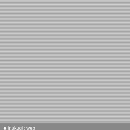
●
inukugi : web