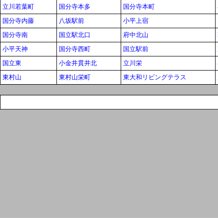
立川若葉町
国分寺本多
国分寺本町
国分寺内藤
八坂駅前
小平上宿
国分寺南
国立駅北口
府中北山
小平天神
国分寺西町
国立駅前
国立東
小金井貫井北
立川栄
東村山
東村山栄町
東大和リビングテラス