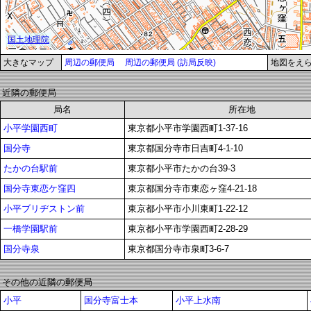
大きなマップ
周辺の郵便局
周辺の郵便局 (訪局反映)
地図をえ
近隣の郵便局
局名
所在地
小平学園西町
東京都小平市学園西町1-37-16
国分寺
東京都国分寺市日吉町4-1-10
たかの台駅前
東京都小平市たかの台39-3
国分寺東恋ケ窪四
東京都国分寺市東恋ヶ窪4-21-18
小平ブリヂストン前
東京都小平市小川東町1-22-12
一橋学園駅前
東京都小平市学園西町2-28-29
国分寺泉
東京都国分寺市泉町3-6-7
その他の近隣の郵便局
小平
国分寺富士本
小平上水南