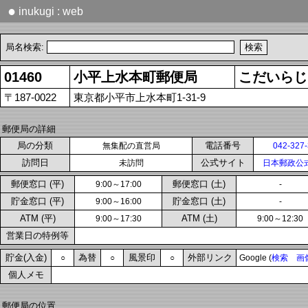
●
inukugi : web
局名検索:
01460
小平上水本町郵便局
こだいらじ
〒187-0022
東京都小平市上水本町1-31-9
郵便局の詳細
局の分類
電話番号
無集配の直営局
042-327
訪問日
公式サイト
未訪問
日本郵政公
郵便窓口 (平)
郵便窓口 (土)
9:00～17:00
-
貯金窓口 (平)
貯金窓口 (土)
9:00～16:00
-
ATM (平)
ATM (土)
9:00～17:30
9:00～12:30
営業日の特例等
貯金(入金)
為替
風景印
外部リンク
○
○
○
Google (
検索
画
個人メモ
郵便局の位置