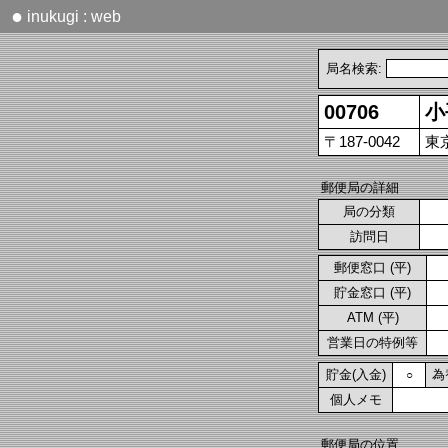
●
inukugi : web
局名検索:
00706
小
〒187-0042
東
郵便局の詳細
局の分類
訪問日
郵便窓口 (平)
貯金窓口 (平)
ATM (平)
営業日の特例等
貯金(入金)
為
○
個人メモ
郵便局の位置