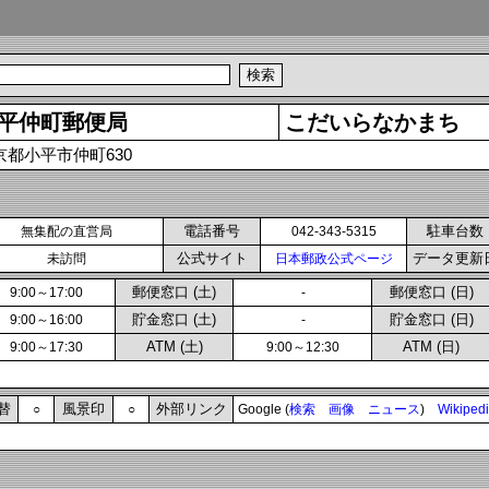
平仲町郵便局
こだいらなかまち
京都小平市仲町630
電話番号
駐車台数
無集配の直営局
042-343-5315
公式サイト
データ更新
未訪問
日本郵政公式ページ
郵便窓口 (土)
郵便窓口 (日)
9:00～17:00
-
貯金窓口 (土)
貯金窓口 (日)
9:00～16:00
-
ATM (土)
ATM (日)
9:00～17:30
9:00～12:30
替
風景印
外部リンク
○
○
Google (
検索
画像
ニュース
)
Wikiped