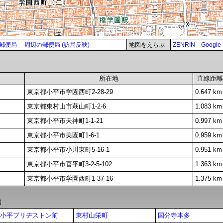
郵便局
周辺の郵便局 (訪局反映)
地図をえらぶ
ZENRIN
Google
所在地
直線距離
東京都小平市学園西町2-28-29
0.647 km
東京都東村山市萩山町1-2-6
1.083 km
東京都小平市天神町1-1-21
0.997 km
東京都小平市美園町1-6-1
0.959 km
東京都小平市小川東町5-16-1
0.951 km
東京都小平市喜平町3-2-5-102
1.363 km
東京都小平市学園西町1-37-16
1.375 km
局
小平ブリヂストン前
東村山栄町
国分寺本多