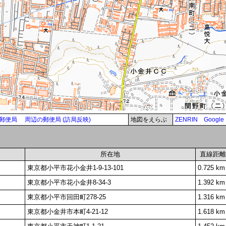
郵便局
周辺の郵便局 (訪局反映)
地図をえらぶ
ZENRIN
Google
所在地
直線距離
東京都小平市花小金井1-9-13-101
0.725 km
東京都小平市花小金井8-34-3
1.392 km
東京都小平市回田町278-25
1.316 km
東京都小金井市本町4-21-12
1.618 km