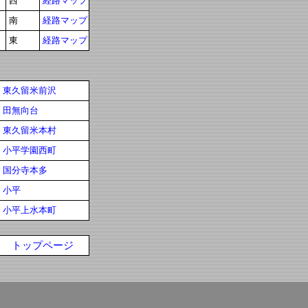
西
経路マップ
南
経路マップ
東
経路マップ
東久留米前沢
田無向台
東久留米本村
小平学園西町
国分寺本多
小平
小平上水本町
トップページ