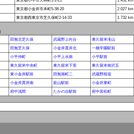
東京都小平市天神町1-1-21
1.452 km
東京都小金井市本町5-38-20
2.027 km
東京都西東京市芝久保町2-14-33
1.732 km
局
田無北芝久保
武蔵野上向台
東久留米滝山
田無芝久保
小金井貫井北
一橋学園駅前
小平仲町
小平上水南
小平駅前
東久留米中央町
東久留米下里
東久留米南沢五
東小金井駅前
田無南町二
武蔵野桜堤
小金井貫井南
萩山駅前
小金井東町
府中浅間
たかの台駅前
府中若松町