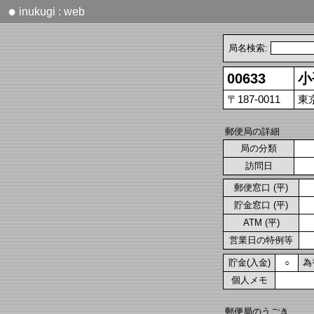
●
inukugi : web
局名検索:
00633
小
〒187-0011
東
郵便局の詳細
局の分類
訪問日
郵便窓口 (平)
貯金窓口 (平)
ATM (平)
営業日の特例等
貯金(入金)
為
○
個人メモ
郵便局のうごき