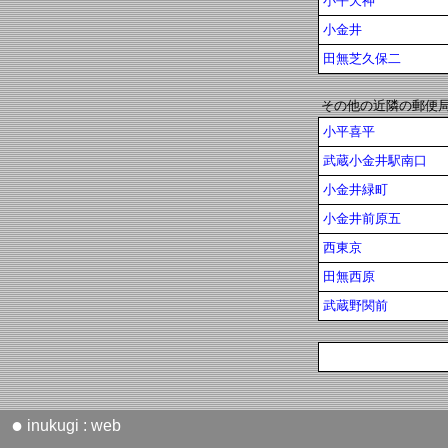
小平天神
小金井
田無芝久保二
その他の近隣の郵便
小平喜平
武蔵小金井駅南口
小金井緑町
小金井前原五
西東京
田無西原
武蔵野関前
●
inukugi : web