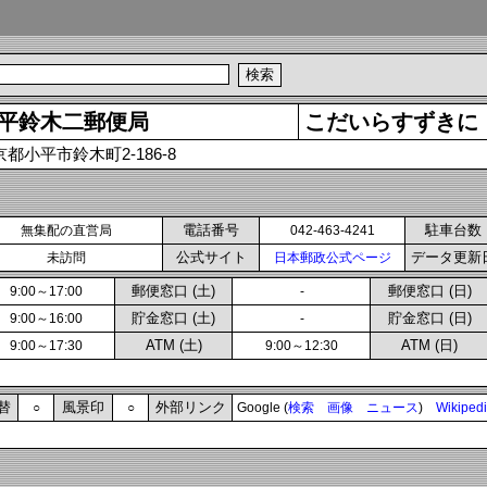
平鈴木二郵便局
こだいらすずきに
京都小平市鈴木町2-186-8
電話番号
駐車台数
無集配の直営局
042-463-4241
公式サイト
データ更新
未訪問
日本郵政公式ページ
郵便窓口 (土)
郵便窓口 (日)
9:00～17:00
-
貯金窓口 (土)
貯金窓口 (日)
9:00～16:00
-
ATM (土)
ATM (日)
9:00～17:30
9:00～12:30
替
風景印
外部リンク
○
○
Google (
検索
画像
ニュース
)
Wikiped