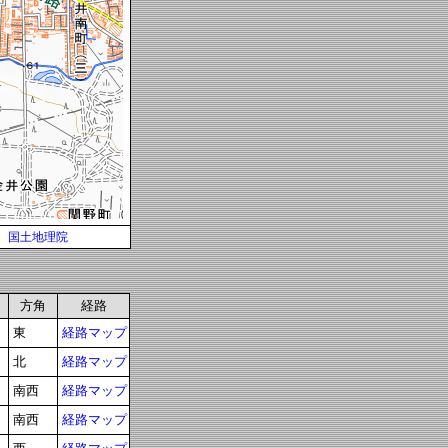
国土地理院
方角
経路
東
経路マップ
北
経路マップ
南西
経路マップ
南西
経路マップ