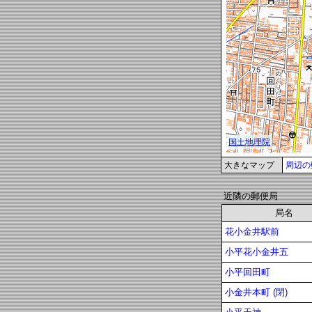
大きなマップ
周辺の
近隣の郵便局
局名
花小金井駅前
小平花小金井五
小平回田町
小金井本町 (閉)