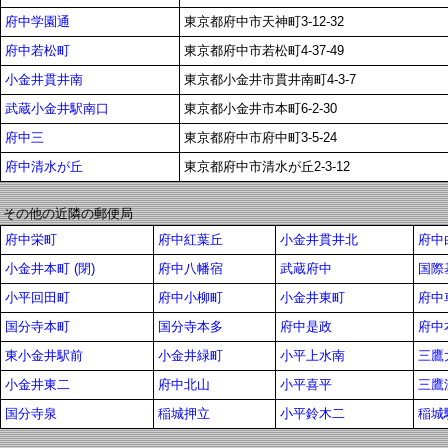
府中学園通
東京都府中市天神町3-12-32
府中若松町
東京都府中市若松町4-37-49
小金井貫井南
東京都小金井市貫井南町4-3-7
武蔵小金井駅南口
東京都小金井市本町6-2-30
府中三
東京都府中市府中町3-5-24
府中清水が丘
東京都府中市清水が丘2-3-12
その他の近隣の郵便局
府中栄町
府中紅葉丘
小金井貫井北
府中
小金井本町 (閉)
府中八幡宿
武蔵府中
国際
小平回田町
府中小柳町
小金井東町
府中
国分寺本町
国分寺本多
府中是政
府中
東小金井駅前
小金井緑町
小平上水南
三鷹
小金井東二
府中北山
小平喜平
三鷹
国分寺泉
稲城押立
小平鈴木二
稲城