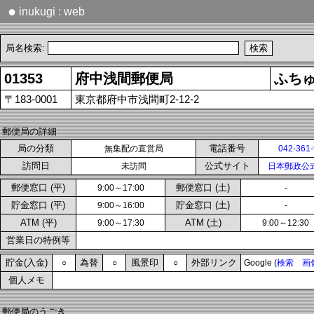
●
inukugi : web
局名検索:
01353
府中浅間郵便局
ふち
〒183-0001
東京都府中市浅間町2-12-2
郵便局の詳細
局の分類
電話番号
無集配の直営局
042-361
訪問日
公式サイト
未訪問
日本郵政公
郵便窓口 (平)
郵便窓口 (土)
9:00～17:00
-
貯金窓口 (平)
貯金窓口 (土)
9:00～16:00
-
ATM (平)
ATM (土)
9:00～17:30
9:00～12:30
営業日の特例等
貯金(入金)
為替
風景印
外部リンク
○
○
○
Google (
検索
画
個人メモ
郵便局のうごき