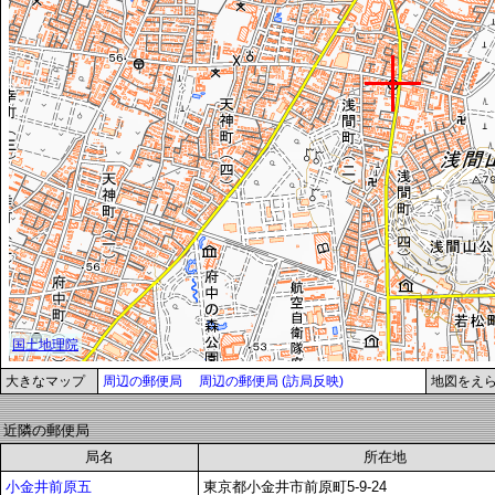
大きなマップ
周辺の郵便局
周辺の郵便局 (訪局反映)
地図をえ
近隣の郵便局
局名
所在地
小金井前原五
東京都小金井市前原町5-9-24