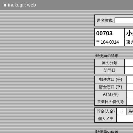
●
inukugi : web
局名検索:
00703
小
〒184-0014
東
郵便局の詳細
局の分類
訪問日
郵便窓口 (平)
貯金窓口 (平)
ATM (平)
営業日の特例等
貯金(入金)
為
○
個人メモ
郵便局の位置