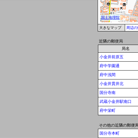
大きなマップ
周辺の
近隣の郵便局
局名
小金井前原五
府中学園通
府中浅間
小金井貫井北
国分寺南
武蔵小金井駅南口
府中栄町
その他の近隣の郵便
国分寺本町