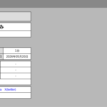
み
1台
日
2026年05月20日
-
-
-
ia
X(twitter)