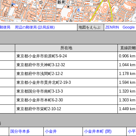
郵便局
周辺の郵便局 (訪局反映)
地図をえらぶ
ZENRIN
Google
所在地
直線距離
東京都小金井市前原町5-9-24
0.906 km
東京都府中市天神町3-12-32
1.044 km
東京都府中市浅間町2-12-2
1.178 km
東京都小金井市貫井北町2-19-3
1.594 km
東京都国分寺市南町3-13-3
1.320 km
東京都小金井市本町6-2-30
1.303 km
東京都府中市栄町2-10-12
1.449 km
局
国分寺本多
小金井
小金井本町 (閉)
小平