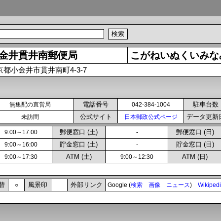
金井貫井南郵便局
こがねいぬくいみな
京都小金井市貫井南町4-3-7
電話番号
駐車台数
無集配の直営局
042-384-1004
公式サイト
データ更新
未訪問
日本郵政公式ページ
郵便窓口 (土)
郵便窓口 (日)
9:00～17:00
-
貯金窓口 (土)
貯金窓口 (日)
9:00～16:00
-
ATM (土)
ATM (日)
9:00～17:30
9:00～12:30
替
風景印
外部リンク
○
Google (
検索
画像
ニュース
)
Wikiped