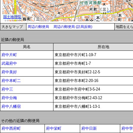
大きなマップ
周辺の郵便局
周辺の郵便局 (訪局反映)
地図をえ
近隣の郵便局
局名
所在地
府中片町
東京都府中市片町1-19-7
武蔵府中
東京都府中市寿町1-7
府中美好
東京都府中市美好町2-12-5
府中本町二
東京都府中市本町2-20-16
府中三
東京都府中市府中町3-5-24
府中分梅
東京都府中市分梅町2-43-12
府中八幡宿
東京都府中市八幡町1-13-1
その他の近隣の郵便局
府中西府町
府中栄町
府中日新
府中学