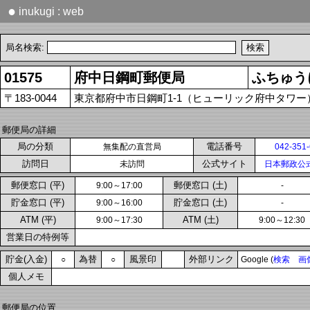
●
inukugi : web
局名検索:
01575
府中日鋼町郵便局
ふちゅう
〒183-0044
東京都府中市日鋼町1-1（ヒューリック府中タワー
郵便局の詳細
局の分類
電話番号
無集配の直営局
042-351
訪問日
公式サイト
未訪問
日本郵政公
郵便窓口 (平)
郵便窓口 (土)
9:00～17:00
-
貯金窓口 (平)
貯金窓口 (土)
9:00～16:00
-
ATM (平)
ATM (土)
9:00～17:30
9:00～12:30
営業日の特例等
貯金(入金)
為替
風景印
外部リンク
○
○
Google (
検索
画
個人メモ
郵便局の位置