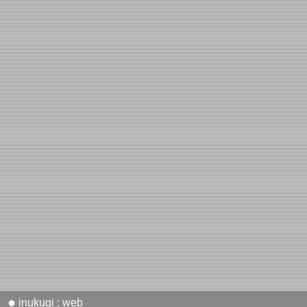
●
inukugi : web