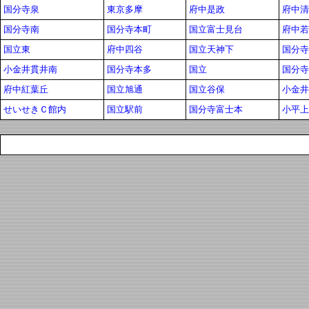
国分寺泉
東京多摩
府中是政
府中清
国分寺南
国分寺本町
国立富士見台
府中若
国立東
府中四谷
国立天神下
国分寺
小金井貫井南
国分寺本多
国立
国分寺
府中紅葉丘
国立旭通
国立谷保
小金井
せいせきＣ館内
国立駅前
国分寺富士本
小平上