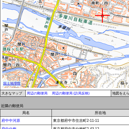
大きなマップ
周辺の郵便局
周辺の郵便局 (訪局反映)
地図をえ
近隣の郵便局
局名
所在地
府中中河原
東京都府中市住吉町2-11-11
府中分梅
東京都府中市分梅町2-43-12