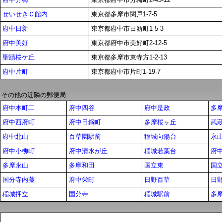
せいせきＣ館内
東京都多摩市関戸1-7-5
府中日新
東京都府中市日新町1-5-3
府中美好
東京都府中市美好町2-12-5
聖蹟桜ケ丘
東京都多摩市東寺方1-2-13
府中片町
東京都府中市片町1-19-7
その他の近隣の郵便局
府中本町二
府中四谷
府中是政
多
府中西府町
府中日鋼町
多摩桜ヶ丘
武
府中北山
百草園駅前
稲城向陽台
永
府中小柳町
府中清水が丘
稲城若葉台
府
多摩永山
多摩和田
国立東
国
国分寺内藤
府中栄町
日野百草
日
稲城押立
国分寺
稲城駅前
多