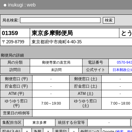
●
inukugi : web
局名検索:
01359
東京多摩郵便局
と
〒209-8799
東京都府中市南町4-40-35
郵便局の詳細
局の分類
電話番号
郵便専業の直営局
0570-94
訪問日
公式サイト
未訪問
日本郵政公
郵便窓口 (平)
郵便窓口 (土)
-
-
貯金窓口 (平)
貯金窓口 (土)
-
-
ATM (平)
ATM (土)
-
-
ゆうゆう窓口
ゆうゆう窓口
7:00～19:00
7:00～18:00
(平)
(土)
営業日の特例等
集配担当区
統括する分室等
東京多摩
-
貯金(入金)
為替
風景印
外部リンク
×
×
○
Google (
検索
画