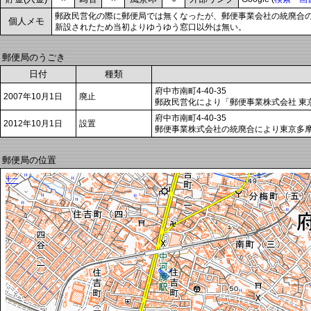
郵政民営化の際に郵便局では無くなったが、郵便事業会社の統廃合
個人メモ
新設されたため当初よりゆうゆう窓口以外は無い。
郵便局のうごき
日付
種類
府中市南町4-40-35
2007年10月1日
廃止
郵政民営化により「郵便事業株式会社 東
府中市南町4-40-35
2012年10月1日
設置
郵便事業株式会社の統廃合により東京多
郵便局の位置