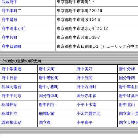
武蔵府中
東京都府中市寿町1-7
府中本町二
東京都府中市本町2-20-16
府中是政
東京都府中市是政3-34-6
府中清水が丘
東京都府中市清水が丘2-3-12
府中片町
東京都府中市片町1-19-7
府中日鋼町
東京都府中市日鋼町1-1（ヒューリック府中
その他の近隣の郵便局
府中学園通
府中栄町
府中美好
府中分梅
府中日新
府中若松町
府中浅間
国分寺南
稲城向陽台
府中小柳町
府中西府町
府中車返
府中中河原
国分寺本町
国分寺本多
府中紅葉
稲城長沼
府中四谷
小平上水南
府中北山
稲城押立
稲城駅前
小金井貫井北
国立富士
調布飛田給
国立東
小平喜平
国立天神