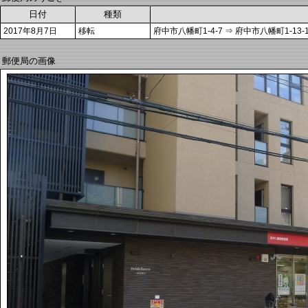
日付
種類
2017年8月7日
移転
府中市八幡町1-4-7 ⇒ 府中市八幡町1-13-
郵便局の画像