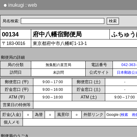
●
inukugi : web
局名検索:
00134
府中八幡宿郵便局
ふちゅう
〒183-0016
東京都府中市八幡町1-13-1
郵便局の詳細
局の分類
電話番号
無集配の直営局
042-363
訪問日
公式サイト
未訪問
日本郵政公
郵便窓口 (平)
郵便窓口 (土)
9:00～17:00
-
貯金窓口 (平)
貯金窓口 (土)
9:00～16:00
-
ATM (平)
ATM (土)
9:00～18:00
9:00～17:00
営業日の特例等
貯金(入金)
為替
風景印
外部リンク
○
○
○
Google (
検索
画
個人メモ
郵便局のうごき