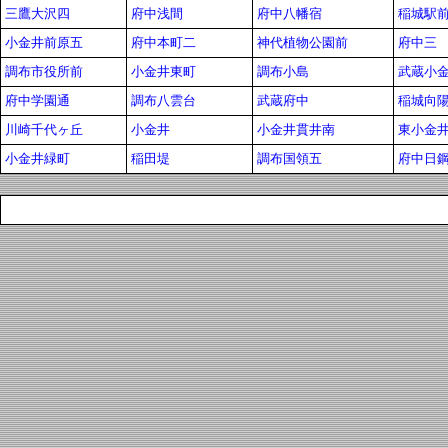
三鷹大沢四
府中浅間
府中八幡宿
稲城駅
小金井前原五
府中本町二
神代植物公園前
府中三
調布市役所前
小金井東町
調布小島
武蔵小
府中学園通
調布八雲台
武蔵府中
稲城向
川崎千代ヶ丘
小金井
小金井貫井南
東小金
小金井緑町
稲田堤
調布国領五
府中日