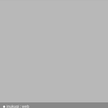
●
inukugi : web