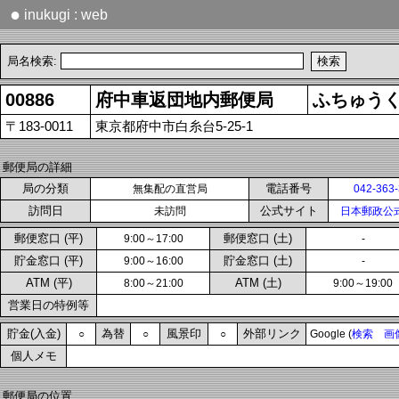
●
inukugi : web
局名検索:
00886
府中車返団地内郵便局
ふちゅう
〒183-0011
東京都府中市白糸台5-25-1
郵便局の詳細
局の分類
電話番号
無集配の直営局
042-363
訪問日
公式サイト
未訪問
日本郵政公
郵便窓口 (平)
郵便窓口 (土)
9:00～17:00
-
貯金窓口 (平)
貯金窓口 (土)
9:00～16:00
-
ATM (平)
ATM (土)
8:00～21:00
9:00～19:00
営業日の特例等
貯金(入金)
為替
風景印
外部リンク
○
○
○
Google (
検索
画
個人メモ
郵便局の位置