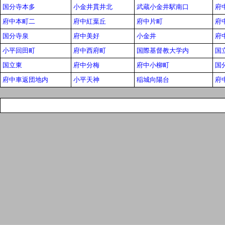
国分寺本多
小金井貫井北
武蔵小金井駅南口
府
府中本町二
府中紅葉丘
府中片町
府
国分寺泉
府中美好
小金井
府
小平回田町
府中西府町
国際基督教大学内
国
国立東
府中分梅
府中小柳町
国
府中車返団地内
小平天神
稲城向陽台
府