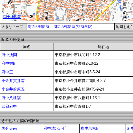
大きなマップ
周辺の郵便局
周辺の郵便局 (訪局反映)
地図をえ
近隣の郵便局
局名
所在地
府中浅間
東京都府中市浅間町2-12-2
府中栄町
東京都府中市栄町2-10-12
府中三
東京都府中市府中町3-5-24
小金井貫井南
東京都小金井市貫井南町4-3-7
小金井前原五
東京都小金井市前原町5-9-24
府中八幡宿
東京都府中市八幡町1-13-1
武蔵府中
東京都府中市寿町1-7
その他の近隣の郵便局
国分寺南
府中清水が丘
府中若松町
府