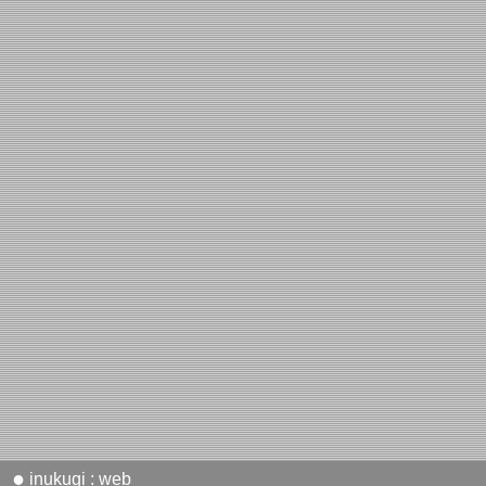
●
inukugi : web