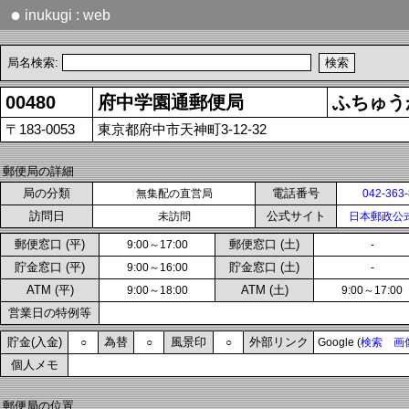
●
inukugi : web
局名検索:
00480
府中学園通郵便局
ふちゅう
〒183-0053
東京都府中市天神町3-12-32
郵便局の詳細
局の分類
電話番号
無集配の直営局
042-363
訪問日
公式サイト
未訪問
日本郵政公
郵便窓口 (平)
郵便窓口 (土)
9:00～17:00
-
貯金窓口 (平)
貯金窓口 (土)
9:00～16:00
-
ATM (平)
ATM (土)
9:00～18:00
9:00～17:00
営業日の特例等
貯金(入金)
為替
風景印
外部リンク
○
○
○
Google (
検索
画
個人メモ
郵便局の位置