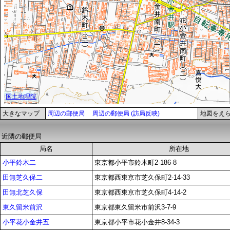
大きなマップ
周辺の郵便局
周辺の郵便局 (訪局反映)
地図をえ
近隣の郵便局
局名
所在地
小平鈴木二
東京都小平市鈴木町2-186-8
田無芝久保二
東京都西東京市芝久保町2-14-33
田無北芝久保
東京都西東京市芝久保町4-14-2
東久留米前沢
東京都東久留米市前沢3-7-9
小平花小金井五
東京都小平市花小金井8-34-3