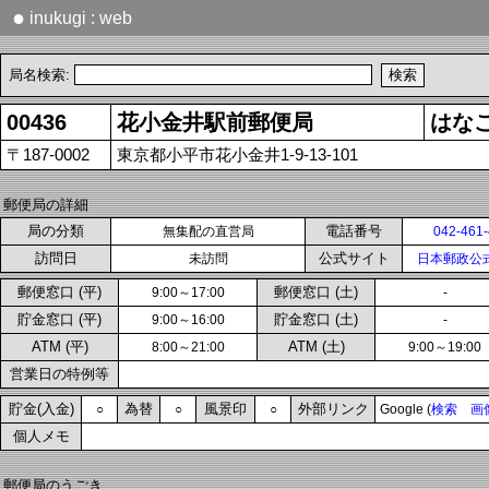
●
inukugi : web
局名検索:
00436
花小金井駅前郵便局
はな
〒187-0002
東京都小平市花小金井1-9-13-101
郵便局の詳細
局の分類
電話番号
無集配の直営局
042-461
訪問日
公式サイト
未訪問
日本郵政公
郵便窓口 (平)
郵便窓口 (土)
9:00～17:00
-
貯金窓口 (平)
貯金窓口 (土)
9:00～16:00
-
ATM (平)
ATM (土)
8:00～21:00
9:00～19:00
営業日の特例等
貯金(入金)
為替
風景印
外部リンク
○
○
○
Google (
検索
画
個人メモ
郵便局のうごき