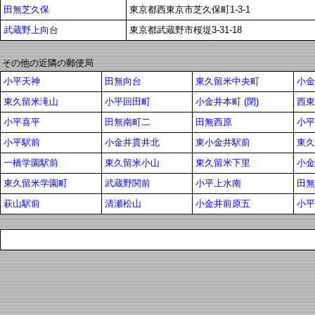
田無芝久保
東京都西東京市芝久保町1-3-1
武蔵野上向台
東京都武蔵野市桜堤3-31-18
その他の近隣の郵便局
小平天神
田無向台
東久留米中央町
小金
東久留米滝山
小平回田町
小金井本町 (閉)
西東
小平喜平
田無南町二
田無西原
小平
小平駅前
小金井貫井北
東小金井駅前
東久
一橋学園駅前
東久留米小山
東久留米下里
小金
東久留米学園町
武蔵野関前
小平上水南
田無
萩山駅前
清瀬松山
小金井前原五
小平