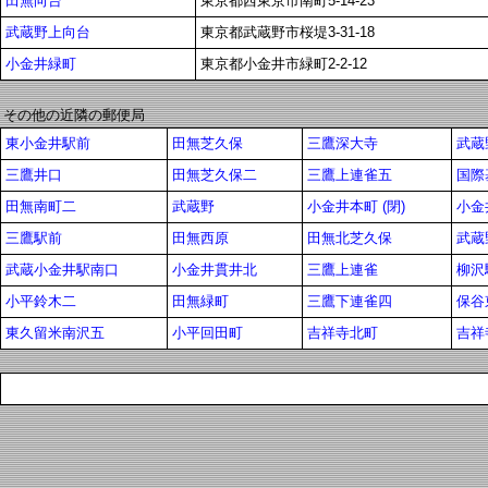
田無向台
東京都西東京市南町5-14-23
武蔵野上向台
東京都武蔵野市桜堤3-31-18
小金井緑町
東京都小金井市緑町2-2-12
その他の近隣の郵便局
東小金井駅前
田無芝久保
三鷹深大寺
武蔵
三鷹井口
田無芝久保二
三鷹上連雀五
国際
田無南町二
武蔵野
小金井本町 (閉)
小金
三鷹駅前
田無西原
田無北芝久保
武蔵
武蔵小金井駅南口
小金井貫井北
三鷹上連雀
柳沢
小平鈴木二
田無緑町
三鷹下連雀四
保谷
東久留米南沢五
小平回田町
吉祥寺北町
吉祥