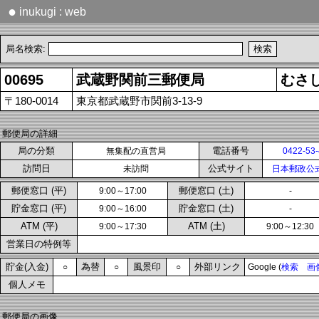
●
inukugi : web
局名検索:
00695
武蔵野関前三郵便局
むさ
〒180-0014
東京都武蔵野市関前3-13-9
郵便局の詳細
局の分類
電話番号
無集配の直営局
0422-53
訪問日
公式サイト
未訪問
日本郵政公
郵便窓口 (平)
郵便窓口 (土)
9:00～17:00
-
貯金窓口 (平)
貯金窓口 (土)
9:00～16:00
-
ATM (平)
ATM (土)
9:00～17:30
9:00～12:30
営業日の特例等
貯金(入金)
為替
風景印
外部リンク
○
○
○
Google (
検索
画
個人メモ
郵便局の画像