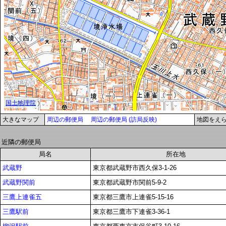
大きなマップ
周辺の郵便局
周辺の郵便局 (訪局反映)
地図をえ
近隣の郵便局
局名
所在地
武蔵野
東京都武蔵野市西久保3-1-26
武蔵野関前
東京都武蔵野市関前5-9-2
三鷹上連雀五
東京都三鷹市上連雀5-15-16
三鷹駅前
東京都三鷹市下連雀3-36-1