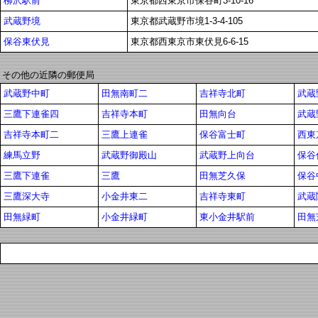
柳沢駅前
東京都西東京市保谷町3-10-16
武蔵野境
東京都武蔵野市境1-3-4-105
保谷東伏見
東京都西東京市東伏見6-6-15
その他の近隣の郵便局
武蔵野中町
田無南町二
吉祥寺北町
武蔵
三鷹下連雀四
吉祥寺本町
田無向台
武蔵
吉祥寺本町二
三鷹上連雀
保谷富士町
西東
練馬立野
武蔵野御殿山
武蔵野上向台
保谷
三鷹下連雀
三鷹
田無芝久保
保谷
三鷹深大寺
小金井東二
吉祥寺東町
武蔵
田無緑町
小金井緑町
東小金井駅前
田無