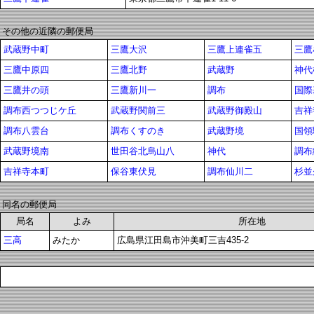
その他の近隣の郵便局
武蔵野中町
三鷹大沢
三鷹上連雀五
三鷹
三鷹中原四
三鷹北野
武蔵野
神代
三鷹井の頭
三鷹新川一
調布
国際
調布西つつじケ丘
武蔵野関前三
武蔵野御殿山
吉祥
調布八雲台
調布くすのき
武蔵野境
国領
武蔵野境南
世田谷北烏山八
神代
調布
吉祥寺本町
保谷東伏見
調布仙川二
杉並
同名の郵便局
局名
よみ
所在地
三高
みたか
広島県江田島市沖美町三吉435-2