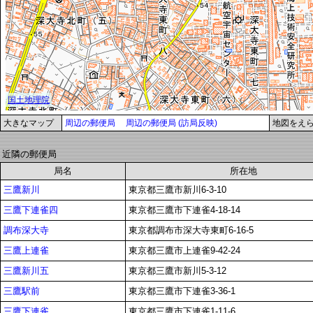
大きなマップ
周辺の郵便局
周辺の郵便局 (訪局反映)
地図をえ
近隣の郵便局
局名
所在地
三鷹新川
東京都三鷹市新川6-3-10
三鷹下連雀四
東京都三鷹市下連雀4-18-14
調布深大寺
東京都調布市深大寺東町6-16-5
三鷹上連雀
東京都三鷹市上連雀9-42-24
三鷹新川五
東京都三鷹市新川5-3-12
三鷹駅前
東京都三鷹市下連雀3-36-1
三鷹下連雀
東京都三鷹市下連雀1-11-6