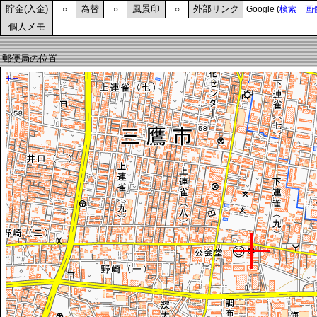
貯金(入金)
為替
風景印
外部リンク
○
○
○
Google (
検索
画
個人メモ
郵便局の位置