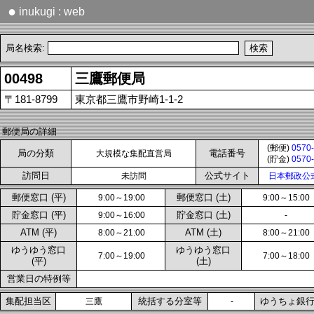
●
inukugi : web
局名検索:
00498
三鷹郵便局
〒181-8799
東京都三鷹市野崎1-1-2
郵便局の詳細
(郵便)
0570-
局の分類
電話番号
大規模な集配直営局
(貯金)
0570-
訪問日
公式サイト
未訪問
日本郵政公
郵便窓口 (平)
郵便窓口 (土)
9:00～19:00
9:00～15:00
貯金窓口 (平)
貯金窓口 (土)
9:00～16:00
-
ATM (平)
ATM (土)
8:00～21:00
8:00～21:00
ゆうゆう窓口
ゆうゆう窓口
7:00～19:00
7:00～18:00
(平)
(土)
営業日の特例等
集配担当区
統括する分室等
ゆうちょ銀
三鷹
-