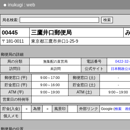
●
inukugi : web
局名検索:
00445
三鷹井口郵便局
〒181-0011
東京都三鷹市井口1-25-9
郵便局の詳細
局の分類
電話番号
無集配の直営局
0422-32
訪問日
公式サイト
未訪問
日本郵政公
郵便窓口 (平)
郵便窓口 (土)
9:00～17:00
-
貯金窓口 (平)
貯金窓口 (土)
9:00～16:00
-
ATM (平)
ATM (土)
9:00～19:00
9:00～19:00
営業日の特例等
貯金(入金)
為替
風景印
外部リンク
○
○
Google (
検索
画
個人メモ
郵便局の位置