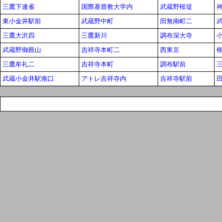
三鷹下連雀
国際基督教大学内
武蔵野桜堤
東小金井駅前
武蔵野中町
田無南町二
三鷹大沢四
三鷹新川
調布深大寺
武蔵野御殿山
吉祥寺本町二
西東京
三鷹牟礼二
吉祥寺本町
調布駅前
武蔵小金井駅南口
アトレ吉祥寺内
吉祥寺駅前