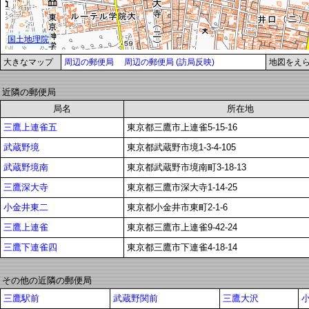
大きなマップ
周辺の郵便局
周辺の郵便局 (訪局反映)
地図をえ
近隣の郵便局
局名
所在地
三鷹上連雀五
東京都三鷹市上連雀5-15-16
武蔵野境
東京都武蔵野市境1-3-4-105
武蔵野境南
東京都武蔵野市境南町3-18-13
三鷹深大寺
東京都三鷹市深大寺1-14-25
小金井東二
東京都小金井市東町2-1-6
三鷹上連雀
東京都三鷹市上連雀9-42-24
三鷹下連雀四
東京都三鷹市下連雀4-18-14
その他の近隣の郵便局
三鷹駅前
武蔵野関前
三鷹大沢