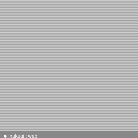
●
inukugi : web