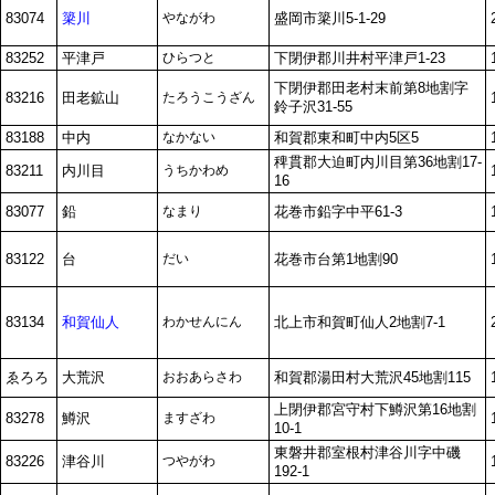
83074
簗川
やながわ
盛岡市簗川5-1-29
83252
平津戸
ひらつと
下閉伊郡川井村平津戸1-23
下閉伊郡田老村末前第8地割字
83216
田老鉱山
たろうこうざん
鈴子沢31-55
83188
中内
なかない
和賀郡東和町中内5区5
稗貫郡大迫町内川目第36地割17-
83211
内川目
うちかわめ
16
83077
鉛
なまり
花巻市鉛字中平61-3
83122
台
だい
花巻市台第1地割90
83134
和賀仙人
わかせんにん
北上市和賀町仙人2地割7-1
ゑろろ
大荒沢
おおあらさわ
和賀郡湯田村大荒沢45地割115
上閉伊郡宮守村下鱒沢第16地割
83278
鱒沢
ますざわ
10-1
東磐井郡室根村津谷川字中磯
83226
津谷川
つやがわ
192-1