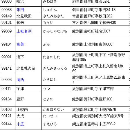
99083
峰浜
みねはま
斜里郡斜里町峰浜52-1
99068
朱円
しゅえん
斜里郡斜里町字朱円34-13
99149
北見秋田
きたみあきた
常呂郡置戸町字秋田282
99131
知来
ちらい
常呂郡佐呂間町字知来430
99089
上社名渕
かみしゃなぶち
紋別郡遠軽町社名渕67
99104
富美
ふみ
紋別郡上湧別町富美600
紋別郡滝上町滝下字上渚滑原野
99091
滝下
たきのした
基線365
紋別郡滝上町字上札久留南1線
99141
北見札久留
きたみさっくる
69
紋別郡滝上町滝ノ上原野21線東
99093
滝西
たきにし
7
99111
宇津
うつ
紋別郡興部町字宇津市街
99134
豊野
とよの
紋別郡興部町字豊野160
99103
上幌内
かみほろない
紋別郡雄武町字上幌内578
99121
大成
たいせい
網走郡女満別町大成20線東8号
99144
末広
すえひろ
網走郡東藻琴村末広356-2