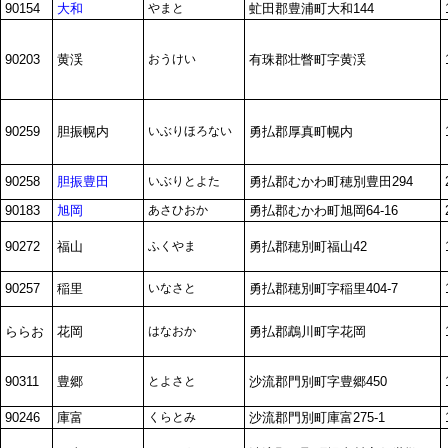
90154
大和
やまと
虻田郡豊浦町大和144
90203
黄渓
おうけい
有珠郡壮瞥町字黄渓
90259
胆振幌内
いぶりほろない
勇払郡厚真町幌内
90258
胆振豊田
いぶりとよた
勇払郡むかわ町穂別豊田294
90183
旭岡
あさひおか
勇払郡むかわ町旭岡64-16
90272
福山
ふくやま
勇払郡穂別町福山42
90257
稲里
いなさと
勇払郡穂別町字稲里404-7
ららお
花岡
はなおか
勇払郡鵡川町字花岡
90311
豊郷
とよさと
沙流郡門別町字豊郷450
90246
庫富
くらとみ
沙流郡門別町庫富275-1