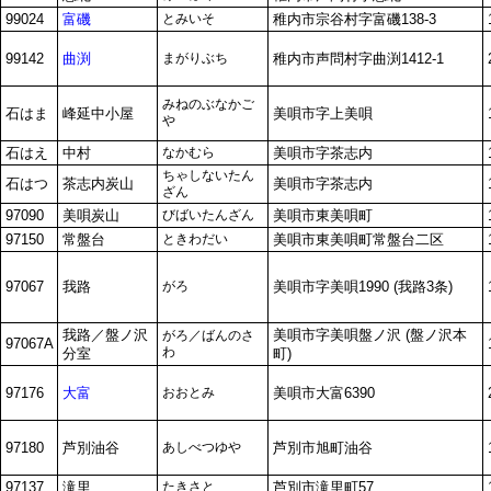
99024
富磯
とみいそ
稚内市宗谷村字富磯138-3
99142
曲渕
まがりぶち
稚内市声問村字曲渕1412-1
みねのぶなかご
石はま
峰延中小屋
美唄市字上美唄
や
石はえ
中村
なかむら
美唄市字茶志内
ちゃしないたん
石はつ
茶志内炭山
美唄市字茶志内
ざん
97090
美唄炭山
びばいたんざん
美唄市東美唄町
97150
常盤台
ときわだい
美唄市東美唄町常盤台二区
97067
我路
がろ
美唄市字美唄1990 (我路3条)
我路／盤ノ沢
美唄市字美唄盤ノ沢 (盤ノ沢本
がろ／ばんのさ
97067A
わ
分室
町)
97176
大富
おおとみ
美唄市大富6390
97180
芦別油谷
あしべつゆや
芦別市旭町油谷
97137
滝里
たきさと
芦別市滝里町57