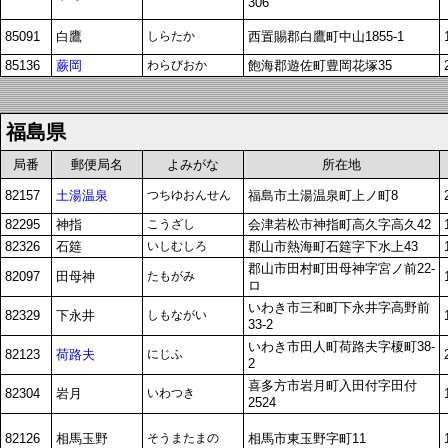
306
85091
白鷹
しらたか
西置賜郡白鷹町中山1855-1
85136
蕨岡
わらびおか
飽海郡遊佐町豊岡花塚35
福島県
局番
郵便局名
よみがな
所在地
82157
土湯温泉
つちゆおんせん
福島市土湯温泉町上ノ町8
82295
神指
こうざし
会津若松市神指町高久字高久42
82326
石筵
いしむしろ
郡山市熱海町石筵字下水上43
郡山市田村町田母神字宮ノ前22-
82097
田母神
たもがみ
ロ
いわき市三和町下永井字高野前
82329
下永井
しもながい
33-2
いわき市田人町荷路夫字榎町38-
82123
荷路夫
にじふ
2
喜多方市岩月町入田付字田付
82304
岩月
いわつき
2524
82126
相馬玉野
そうまたまの
相馬市東玉野字町11