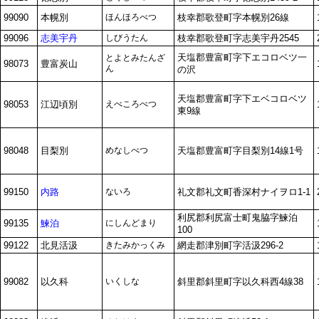
99090
本幌別
ほんほろべつ
枝幸郡歌登町字本幌別26線
99096
志美宇丹
しびうたん
枝幸郡歌登町字志美宇丹2545
天塩郡豊富町字下エコロベツ一
とよとみたんざ
98073
豊富炭山
ん
の沢
天塩郡豊富町字下エベコロベツ
98053
江辺頃別
えべころべつ
東9線
98048
目梨別
めなしべつ
天塩郡豊富町字目梨別14線1号
99150
内路
ないろ
礼文郡礼文町香深村ナイヲロ1-1
利尻郡利尻富士町鬼脇字鰊泊
99135
鰊泊
にしんどまり
100
99122
北見活汲
きたみかっくみ
網走郡津別町字活汲296-2
99082
以久科
いくしな
斜里郡斜里町字以久科西4線38