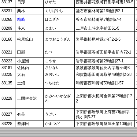
83137
日形
ひがた
西磐井郡花泉町日形字町裏180-5
83231
栗林
くりばやし
釜石市栗林町第16地割52-1
83265
箱崎
はこざき
釜石市箱崎町第7地割67-4
83209
斗米
とまい
二戸市上斗米字前田61-5
83160
松尾鉱山
まつおこうざん
岩手郡松尾村緑が丘2-2-5
83221
田部
たべ
岩手郡葛巻町田部字市部内72-1
83223
小屋瀬
こやせ
岩手郡葛巻町第28地割27-1
83181
佐比内
さひない
紫波郡紫波町佐比内字砥ケ崎3
83225
大石
おおいし
和賀郡湯田町耳取第49地割2-28
83135
土畑
つちはた
和賀郡西和賀町53地割1-57
上閉伊郡大槌町金沢第28地割17-
かみへいかなざ
83229
上閉伊金沢
わ
2
下閉伊郡岩泉町上有芸7地割字
83227
有芸
うげい
猿ヶ渕5-37
83228
釜津田
かまつだ
下閉伊郡岩泉町釜津田第10地割