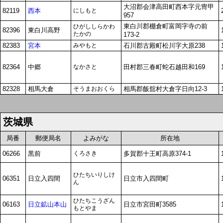
大沼郡会津高田町西本字元冑甲
82119
西本
にしもと
957
東白川郡棚倉町富岡字寺の前
ひがししらかわ
82396
東白川高野
たかの
173-2
82383
宮本
みやもと
石川郡古殿町松川字大原238
82364
中郷
なかさと
田村郡三春町蛇石越田和169
82328
相馬大倉
そうまおおくら
相馬郡飯舘村大倉字日向12-3
茨城県
局番
郵便局名
よみがな
所在地
06266
黒前
くろさき
多賀郡十王町高原374-1
ひたちいりしけ
06351
日立入四間
日立市入四間町
ん
ひたちこうざん
06163
日立鉱山本山
日立市宮田町3585
もとやま