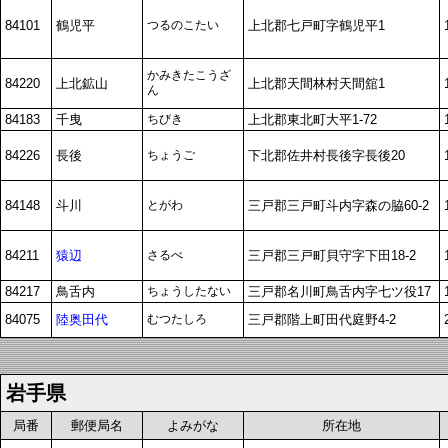
84101
鶴児平
つるのこたい
上北郡七戸町字鶴児平1
かみきたこうざ
84220
上北鉱山
上北郡天間林村天間舘1
ん
84183
千曳
ちびき
上北郡東北町大平1-72
84226
長後
ちょうご
下北郡佐井村長後字長後20
84148
斗川
とがわ
三戸郡三戸町斗内字森の脇60-2
84211
猿辺
さるべ
三戸郡三戸町貝守字下田18-2
84217
鳥舌内
ちょうしたない
三戸郡名川町鳥舌内字七ツ役17
84075
陸奥田代
むつたしろ
三戸郡階上町田代庭野4-2
岩手県
局番
郵便局名
よみがな
所在地