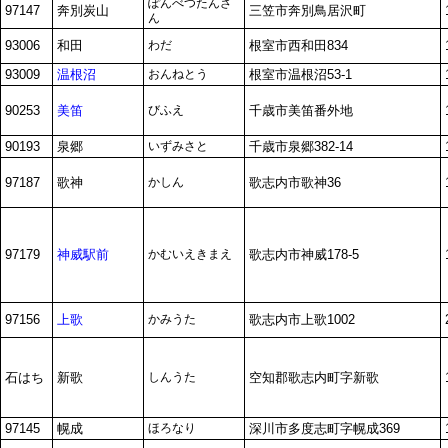
ぽんべつたんざ
97147
奔別炭山
三笠市奔別鳥居沢町
ん
93006
和田
わだ
根室市西和田834
93009
温根沼
おんねとう
根室市温根沼53-1
90253
美笛
びふえ
千歳市美笛番外地
90193
泉郷
いずみさと
千歳市泉郷382-14
97187
歌神
かしん
歌志内市歌神36
97179
神威駅前
かむいえきまえ
歌志内市神威178-5
97156
上歌
かみうた
歌志内市上歌1002
石はち
新歌
しんうた
空知郡歌志内町字新歌
97145
幌成
ほろなり
深川市多度志町字幌成369