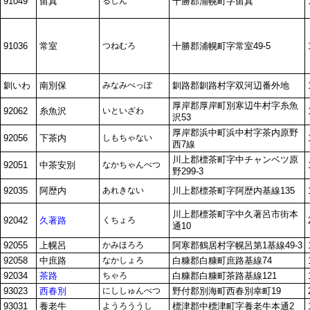
91049
留真
るしん
十勝郡浦幌町字留真
91036
常室
つねむろ
十勝郡浦幌町字常室49-5
釧いわ
南別保
みなみべっぽ
釧路郡釧路村字双河辺番外地
厚岸郡厚岸町別寒辺牛村字糸魚
92062
糸魚沢
いといざわ
沢53
厚岸郡浜中町浜中村字茶内原野
92056
下茶内
しもちゃない
西7線
川上郡標茶町字中チャンベツ原
92051
中茶安別
なかちゃんべつ
野299-3
92035
阿歴内
あれきない
川上郡標茶町字阿歴内基線135
川上郡標茶町字中久著呂市街本
92042
久著路
くちょろ
通10
92055
上幌呂
かみほろろ
阿寒郡鶴居村字幌呂第1基線49-3
92058
中庶路
なかしょろ
白糠郡白糠町庶路基線74
92034
茶路
ちゃろ
白糠郡白糠町茶路基線121
93023
西春別
にししゅんべつ
野付郡別海町西春別幸町19
93031
養老牛
ようろううし
標津郡中標津町字養老牛本通2