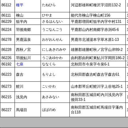
86112
種平
たねひら
河辺郡雄和町種沢字沼田132-2
86111
檜山
ひやま
能代市檜山字檜山町156
86229
狙半内
さるはんない
平鹿郡増田町狙半内字中村131
86224
羽後南郷
うごなんごう
平鹿郡山内村南郷字赤渕45-6
86278
男鹿温泉
おがおんせん
男鹿市北浦湯本字草木原1-13
86228
西秋ノ宮
にしあきのみや
雄勝郡雄勝町秋ノ宮字山岸89-2
86226
羽後鮎川
うごあゆかわ
由利郡由利町東鮎川字岡田186-2
86192
七座
ななくら
北秋田市今泉字今泉6-1
86223
森吉
もりよし
北秋田郡森吉町森吉字森吉61
86273
鯉川
こいかわ
山本郡琴丘町鯉川字上谷地25-1
南秋田郡五城目町内川浅見内字
86215
浅見内
あさみない
後田33-1
南秋田郡五城目町馬場目字蓬内
86227
馬場目
ばばのめ
台118