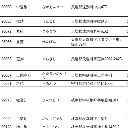
98060
中遠別
なかえんべつ
天塩郡遠別町中央477
98038
歌越
うたこし
天塩郡遠別町字歌越3
98072
丸松
まるまつ
天塩郡遠別町丸松61-2
天塩郡天塩町字オヌプナイ東9
98065
泉源
せんげん
線南32号
98063
更岸
さらきし
天塩郡天塩町字更岸2082-2425
かみといかんべ
98067
上問寒別
天塩郡幌延町字上問寒別
つ
99031
猿払
さるふつ
宗谷郡猿払村浜猿払1095
99075
敏音知
びんねしり
枝幸郡中頓別町字敏音知103
99022
目梨泊
めなしどまり
枝幸郡枝幸町字目梨泊
99128
徳志別
とくしべつ
枝幸郡枝幸町字徳志別1439-2