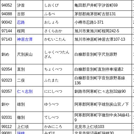
94052
汐首
しおくび
亀田郡戸井町字汐首町69
94088
古部
ふるべ
茅部郡南茅部町古部131
90042
忍路
おしょろ
小樽市忍路1-371
97144
桜岡
さくらおか
旭川市東旭川町桜岡242-5
97143
神居古潭
かむいこたん
旭川市神居町神居古潭107-13
しゃくべつたん
釧め
尺別炭山
白糠郡音別町字尺別原野
ざん
92054
直別
ちょくべつ
白糠郡音別町直別停車場通2
白糠郡音別町字音別原野基線
92023
二俣
ふたまた
136
92057
仁々志別
ににしべつ
釧路市阿寒町仁々志別32線90
釧や
雄別
ゆうべつ
阿寒郡阿寒町字雄別炭山宮ノ下
阿寒郡阿寒町字徹別中央34線41-
92031
徹別
てしべつ
9
99112
上仁頃
かみにころ
北見市上仁頃103
99081
瑞穂
みずほ
北見市留辺蘂町瑞穂30