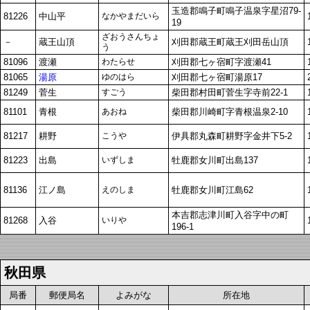
玉造郡鳴子町鳴子温泉字星沼79-
81226
中山平
なかやまだいら
19
ざおうさんちょ
－
蔵王山頂
刈田郡蔵王町蔵王刈田岳山頂
う
81096
渡瀬
わたらせ
刈田郡七ヶ宿町字渡瀬41
81065
湯原
ゆのはら
刈田郡七ヶ宿町湯原17
81249
菅生
すごう
柴田郡村田町菅生字寺前22-1
81101
青根
あおね
柴田郡川崎町字青根温泉2-10
81217
耕野
こうや
伊具郡丸森町耕野字金井下5-2
81223
出島
いずしま
牡鹿郡女川町出島137
81136
江ノ島
えのしま
牡鹿郡女川町江島62
本吉郡志津川町入谷字中の町
81268
入谷
いりや
196-1
秋田県
局番
郵便局名
よみがな
所在地