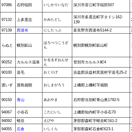
97086
石狩稲田
いしかりいなだ
深川市音江町字稲田507
深川市多度志町字タドシ162-
97132
上多度志
かみたどし
139
97139
西達布
にしたっぷ
富良野市西達布5144-2
ほろべつこうざ
らぬと
幌別鉱山
幌別郡幌別町鉱山町
ん
かるるすおんせ
90252
カルルス温泉
登別市カルルス町4
ん
90100
送毛
おくりげ
浜益郡浜益村尻苗村字送毛25-2
渡いす
渡島峩朗
おしまがろう
上磯郡上磯町字峩朗
90150
青山
あおやま
石狩郡当別町青山奥1792-5
94067
小谷石
こたにいし
上磯郡知内町字小谷石70
94092
蛯谷
えびや
茅部郡森町字蛯谷町161-2
94055
石倉
いしくら
茅部郡森町石倉町623-1