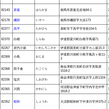
82143
原釜
はらがま
相馬市原釜北谷地94-1
82178
磯部
いそべ
相馬市磯部字大浜173
82377
高平
たかひら
原町市下高平字寺前154-5
82370
白根
しらね
伊達郡梁川町白根字馬場71
82267
岩代小坂
いわしろこさか
伊達郡国見町小坂字カニ坂15-3
伊達郡川俣町小島字風呂ヶ前11-
82369
小島
おじま
3
南会津郡只見町石伏字見取原
82368
田子倉
たごくら
1519-2
南会津郡只見町塩沢字上田1324-
82336
塩沢
しおざわ
2
河沼郡会津坂下町宇内字北中甲
82365
川西
かわにし
1818-2
82352
昭和
しょうわ
大沼郡昭和村下中津川字沖375-2