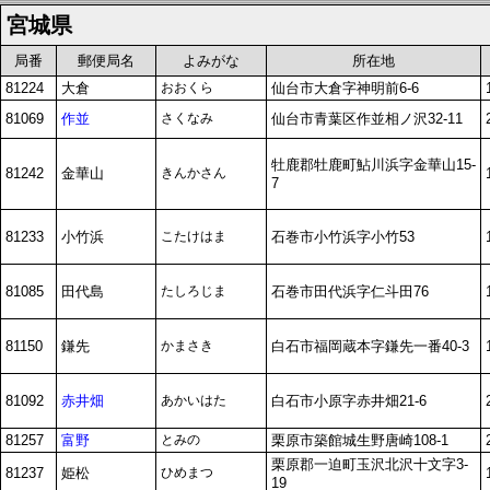
宮城県
局番
郵便局名
よみがな
所在地
81224
大倉
おおくら
仙台市大倉字神明前6-6
81069
作並
さくなみ
仙台市青葉区作並相ノ沢32-11
牡鹿郡牡鹿町鮎川浜字金華山15-
81242
金華山
きんかさん
7
81233
小竹浜
こたけはま
石巻市小竹浜字小竹53
81085
田代島
たしろじま
石巻市田代浜字仁斗田76
81150
鎌先
かまさき
白石市福岡蔵本字鎌先一番40-3
81092
赤井畑
あかいはた
白石市小原字赤井畑21-6
81257
富野
とみの
栗原市築館城生野唐崎108-1
栗原郡一迫町玉沢北沢十文字3-
81237
姫松
ひめまつ
19