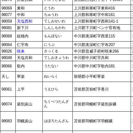
98069
東和
とうわ
上川郡和寒町字東和416
98077
中和
ちゅうわ
上川郡和寒町字中和161
98059
天塩西和
てしおせいわ
上川郡和寒町字西和141-1
98081
新下川
しんしもかわ
上川郡下川町ペンケ官有地
98068
紋穂内
もんぽない
中川郡美深町字西里115
98064
仁宇布
にうぷ
中川郡美深町仁宇布207
98026
咲来
さっくる
中川郡音威子府村咲来266
98049
天塩共和
てしおきょうわ
中川郡中川町字共和
98066
歌内
うたない
中川郡中川町字歌内181
天し
寧楽
ねいらく
留萌郡小平町寧楽
98061
上平
うえひら
苫前郡苫前町字香川
ちくべつたんざ
98074
築別炭山
苫前郡羽幌町字築別炭礦
ん
98083
羽幌炭山
はぼろたんざん
苫前郡羽幌町字羽幌礦