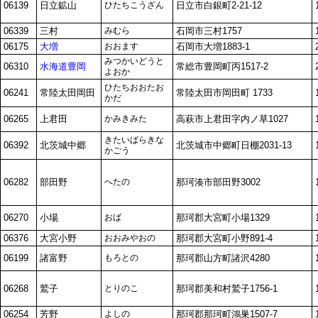
06139
日立鉱山
ひたちこうざん
日立市白銀町2-21-12
06339
三村
みむら
石岡市三村1757
06175
大増
おおます
石岡市大増1883-1
みつかいどうと
06310
水海道豊岡
常総市豊岡町丙1517-2
よおか
ひたちおおたお
06241
常陸太田岡田
常陸太田市岡田町 1733
かだ
06265
上君田
かみきみた
高萩市上君田字内ノ草1027
きたいばらきな
06392
北茨城中郷
北茨城市中郷町日棚2031-13
かごう
06282
部田野
へたの
那珂湊市部田野3002
06270
小場
おば
那珂郡大宮町小場1329
06376
大宮小野
おおみやおの
那珂郡大宮町小野891-4
06199
諸富野
もろとの
那珂郡山方町諸沢4280
06268
鷲子
とりのこ
那珂郡美和村鷲子1756-1
06254
芳野
よしの
那珂郡那珂町鴻巣1507-7