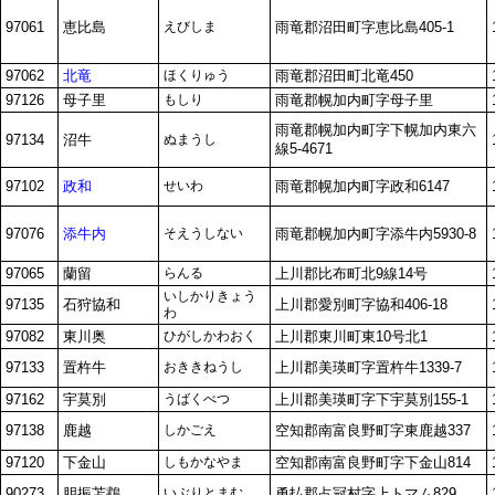
97061
恵比島
えびしま
雨竜郡沼田町字恵比島405-1
97062
北竜
ほくりゅう
雨竜郡沼田町北竜450
97126
母子里
もしり
雨竜郡幌加内町字母子里
雨竜郡幌加内町字下幌加内東六
97134
沼牛
ぬまうし
線5-4671
97102
政和
せいわ
雨竜郡幌加内町字政和6147
97076
添牛内
そえうしない
雨竜郡幌加内町字添牛内5930-8
97065
蘭留
らんる
上川郡比布町北9線14号
いしかりきょう
97135
石狩協和
上川郡愛別町字協和406-18
わ
97082
東川奥
ひがしかわおく
上川郡東川町東10号北1
97133
置杵牛
おききねうし
上川郡美瑛町字置杵牛1339-7
97162
宇莫別
うばくべつ
上川郡美瑛町字下宇莫別155-1
97138
鹿越
しかごえ
空知郡南富良野町字東鹿越337
97120
下金山
しもかなやま
空知郡南富良野町字下金山814
90273
胆振苫鵡
いぶりとまむ
勇払郡占冠村字上トマム829