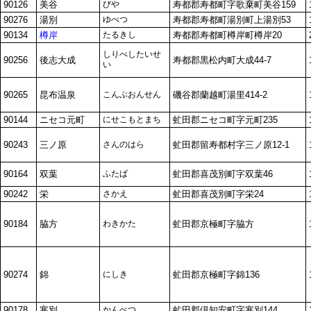
90126
美谷
びや
寿都郡寿都町字歌棄町美谷159
90276
湯別
ゆべつ
寿都郡寿都町湯別町上湯別53
90134
樽岸
たるきし
寿都郡寿都町樽岸町樽岸20
しりべしたいせ
90256
後志大成
寿都郡黒松内町大成44-7
い
90265
昆布温泉
こんぶおんせん
磯谷郡蘭越町湯里414-2
90144
ニセコ元町
にせこもとまち
虻田郡ニセコ町字元町235
90243
三ノ原
さんのはら
虻田郡留寿都村字三ノ原12-1
90164
双葉
ふたば
虻田郡喜茂別町字双葉46
90242
栄
さかえ
虻田郡喜茂別町字栄24
90184
脇方
わきかた
虻田郡京極町字脇方
90274
錦
にしき
虻田郡京極町字錦136
90178
寒別
かんべつ
虻田郡倶知安町字寒別144