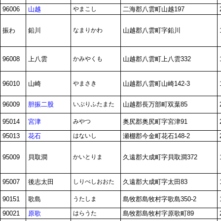
96006
山越
やまこし
二海郡八雲町山越197
振わ
鉛川
なまりかわ
山越郡八雲町字鉛川
96008
上八雲
かみやくも
山越郡八雲町上八雲332
96010
山崎
やまさき
山越郡八雲町山崎142-3
96009
胆振二股
いぶりふたまた
山越郡長万部町双葉85
95014
宮津
みやつ
奥尻郡奥尻町字宮津91
95013
花石
はないし
瀬棚郡今金町花石148-2
95009
貝取澗
かいとりま
久遠郡大成町字貝取澗372
95007
後志太田
しりべしおおた
久遠郡大成町字太田83
90151
歌島
うたしま
島牧郡島牧村字歌島350-2
90021
原歌
はらうた
島牧郡島牧村字原歌町89