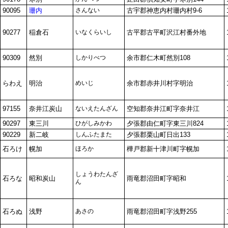
90095
珊内
さんない
古宇郡神恵内村珊内村9-6
90277
稲倉石
いなくらいし
古平郡古平町沢江村番外地
90309
然別
しかりべつ
余市郡仁木町然別108
らわえ
明治
めいじ
余市郡赤井川村字明治
97155
奈井江炭山
ないえたんざん
空知郡奈井江町字奈井江
90297
東三川
ひがしみかわ
夕張郡由仁町字東三川824
90229
新二岐
しんふたまた
夕張郡栗山町日出133
石ろけ
幌加
ほろか
樺戸郡新十津川町字幌加
しょうわたんざ
石ろな
昭和炭山
雨竜郡沼田町字昭和
ん
石ろぬ
浅野
あさの
雨竜郡沼田町字浅野255