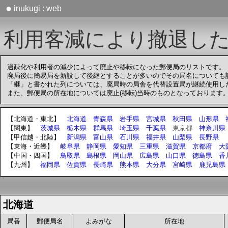
●
inukugi : web
利用客減により撤退し
過疎化や利用者の減少によって廃止や移転になった郵便局のリストです。
廃局後に簡易局を新設して後継とすることが多いのでその局名についても
「継」と書かれた列については、廃局時の局舎を代替設置局が継続使用し
また、郵便局の所在地については廃止(移転)当時のものとなっております
【北海道・東北】
北海道
青森県
岩手県
宮城県
秋田県
山形県
【関東】
茨城県
栃木県
群馬県
埼玉県
千葉県
東京都
神奈川県
【甲信越・北陸】
新潟県
富山県
石川県
福井県
山梨県
長野県
【東海・近畿】
岐阜県
静岡県
愛知県
三重県
滋賀県
京都府
大
【中国・四国】
鳥取県
島根県
岡山県
広島県
山口県
徳島県
香
【九州】
福岡県
佐賀県
長崎県
熊本県
大分県
宮崎県
鹿児島県
北海道
局番
郵便局名
よみがな
所在地