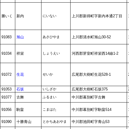
勝いく
新内
にいない
上川郡新得町字新内本通2丁目
91083
旭山
あさひやま
上川郡清水町旭山30-52
91034
祥栄
しょうえい
河西郡芽室町祥栄西14線1-2
91072
生花
せいか
広尾郡大樹町生花528-1
91053
石坂
いしざか
広尾郡大樹町石坂375
91077
古舞
ふるまい
中川郡幕別町字古舞
91056
駒畠
こまはた
中川郡幕別町字駒畠514
91090
十勝青山
とかちあおやま
中川郡池田町字青山53