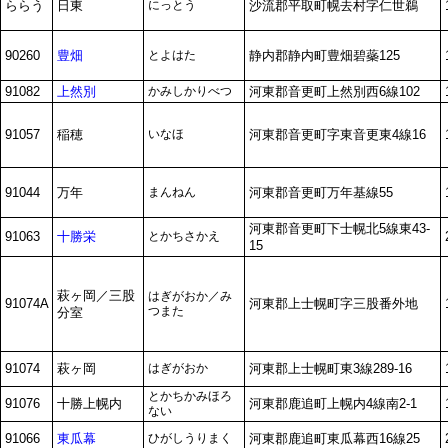
ららう
日東
にっとう
沙流郡平取町幌去村字仁世鵜
90260
豊畑
とよはた
静内郡静内町豊畑碧蘂125
91082
上然別
かみしかりべつ
河東郡音更町上然別西6線102
91057
稲穂
いなほ
河東郡音更町字東音更東4線16
91044
万年
まんねん
河東郡音更町万年基線55
河東郡音更町下士幌北5線東43-
91063
十勝栄
とかちさかえ
15
萩ヶ岡／三股
はぎがおか／み
91074A
河東郡上士幌町字三股番外地
つまた
分室
91074
萩ヶ岡
はぎがおか
河東郡上士幌町東3線289-16
とかちかみほろ
91076
十勝上幌内
河東郡鹿追町上幌内4線南2-1
ない
91066
東瓜幕
ひがしうりまく
河東郡鹿追町東瓜幕西16線25