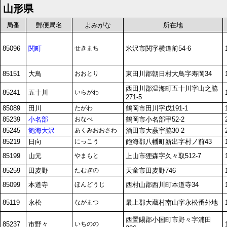
山形県
局番
郵便局名
よみがな
所在地
85096
関町
せきまち
米沢市関字横道前54-6
85151
大鳥
おおとり
東田川郡朝日村大鳥字寿岡34
西田川郡温海町五十川字山之脇
85241
五十川
いらがわ
271-5
85089
田川
たがわ
鶴岡市田川字戊191-1
85239
小名部
おなべ
鶴岡市小名部甲52-2
85245
飽海大沢
あくみおおさわ
酒田市大蕨宇脇30-2
85219
日向
にっこう
飽海郡八幡町新出字村ノ前43
85199
山元
やまもと
上山市狸森字久々取512-7
85259
田麦野
たむぎの
天童市田麦野746
85099
本道寺
ほんどうじ
西村山郡西川町本道寺34
85119
永松
ながまつ
最上郡大蔵村南山字永松番外地
西置賜郡小国町市野々字浦田
85237
市野々
いちのの