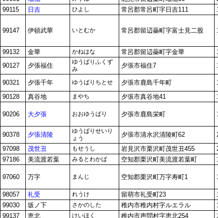
99115
日吉
ひよし
常呂郡常呂町字日吉111
99147
伊頓武華
いとむか
常呂郡留辺蘂町字富士見二股
99132
金華
かねはな
常呂郡留辺蘂町字金華
ゆうばりふくず
90127
夕張福住
夕張市福住7
み
90321
夕張千年
ゆうばりちとせ
夕張市鹿島千年町
90128
真谷地
まやち
夕張市真谷地41
90206
大夕張
おおゆうばり
夕張市鹿島栄町
ゆうばりせいり
90378
夕張清陵
夕張市清水沢清陵町62
ょう
97098
茂世丑
もせうし
岩見沢市栗沢町茂世丑455
97186
美流渡若葉
みるとわかば
空知郡栗沢町美流渡若葉町
97060
万字
まんじ
空知郡栗沢町万字寿町1
98057
礼受
れうけ
留萌市礼受町23
99030
坂ノ下
さかのした
稚内市稚内村字ルエラル
99137
恵北
けいほく
稚内市声問村字恵北254