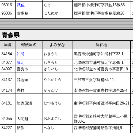
93016
武佐
むさ
標津郡中標津町字武佐16線85
93036
古多糠
こたぬか
標津郡標津町字古多糠基線20
青森県
局番
郵便局名
よみがな
所在地
84184
沖浦
おきうら
黒石市沖浦町字沖浦村下33-1
84077
脇元
わきもと
北津軽郡市浦村脇元字赤49-1
84097
喜良市
きらいち
北津軽郡金木町喜良市字富田19
84137
谷地頭
やちがしら
三沢市三沢字庭構54-11
84174
唐竹
からたけ
南津軽郡平賀町唐竹字堀合25-4
84181
陸奥茂浦
むつもうら
東津軽郡平内町茂浦字向田29-21
西津軽郡岩崎村大間越字上小屋
84055
大間越
おおまごし
野83-1
84227
舮作
へなし
西津軽郡深浦町舮作字清滝9