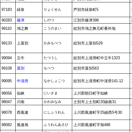
97183
緑泉
りょくせん
芦別市緑泉町5
90283
篠津
しのつ
江別市篠津398
99110
鴻之舞
こうのまい
紋別市鴻之舞元町番外地
99133
上藻別
かみもべつ
紋別市上藻別529
99094
立牛
たつうし
紋別市上渚滑町中立牛1323
99108
藻別
もべつ
紋別市藻別563
99095
中渚滑
なかしょこつ
紋別市上渚滑町中渚滑141-12
98056
似峡
にいさま
上川郡朝日町字似峡
98047
川南
かわみなみ
士別市上士別町20線南31
98078
西風連
にしふうれん
上川郡風連町字25線西5号30
98082
風連旭
ふうれんあさひ
上川郡風連町字旭488