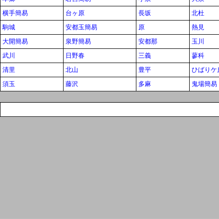
横手簡易
台ヶ原
長坂
北杜
駒城
安都玉簡易
原
熱見
大開簡易
泉野簡易
安都那
玉川
武川
日野春
三義
蓼科
清里
北山
豊平
ひばりケ
須玉
藤沢
多麻
鬼場簡易