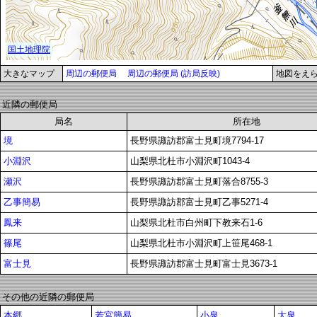
大きなマップ
周辺の郵便局
周辺の郵便局 (訪局反映)
地図をえ
近隣の郵便局
局名
所在地
境
長野県諏訪郡富士見町境7794-17
小淵沢
山梨県北杜市小淵沢町1043-4
瀬沢
長野県諏訪郡富士見町落合8755-3
乙事簡易
長野県諏訪郡富士見町乙事5271-4
鳳来
山梨県北杜市白州町下教来石1-6
篠尾
山梨県北杜市小淵沢町上笹尾468-1
富士見
長野県諏訪郡富士見町富士見3673-1
その他の近隣の郵便局
本郷
若宮簡易
小泉
大泉