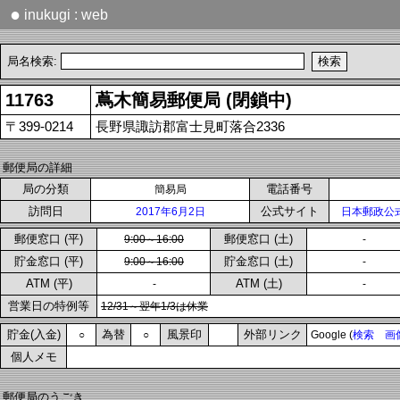
●
inukugi : web
局名検索:
11763
蔦木簡易郵便局 (閉鎖中)
〒399-0214
長野県諏訪郡富士見町落合2336
郵便局の詳細
局の分類
電話番号
簡易局
訪問日
公式サイト
2017年6月2日
日本郵政公
郵便窓口 (平)
郵便窓口 (土)
9:00～16:00
-
貯金窓口 (平)
貯金窓口 (土)
9:00～16:00
-
ATM (平)
ATM (土)
-
-
営業日の特例等
12/31～翌年1/3は休業
貯金(入金)
為替
風景印
外部リンク
○
○
Google (
検索
画
個人メモ
郵便局のうごき