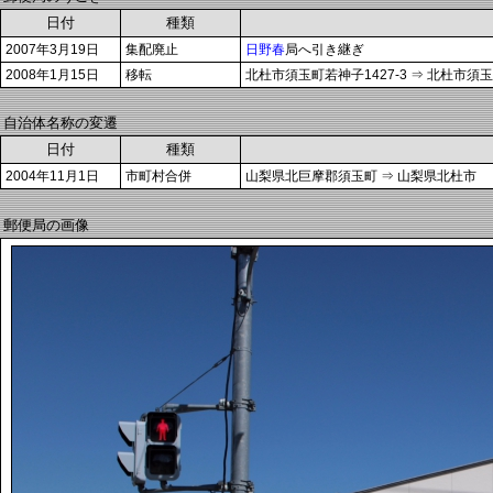
日付
種類
2007年3月19日
集配廃止
日野春
局へ引き継ぎ
2008年1月15日
移転
北杜市須玉町若神子1427-3 ⇒ 北杜市須玉
自治体名称の変遷
日付
種類
2004年11月1日
市町村合併
山梨県北巨摩郡須玉町 ⇒ 山梨県北杜市
郵便局の画像