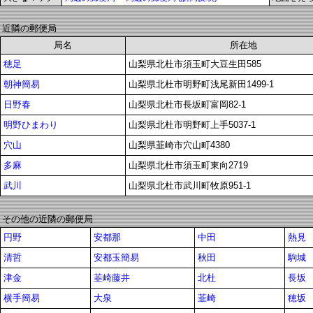
近隣の郵便局
局名
所在地
穂足
山梨県北杜市須玉町大豆生田585
朝神簡易
山梨県北杜市明野町浅尾新田1499-1
日野春
山梨県北杜市長坂町富岡82-1
明野ひまわり
山梨県北杜市明野町上手5037-1
穴山
山梨県韮崎市穴山町4380
多麻
山梨県北杜市須玉町東向2719
武川
山梨県北杜市武川町牧原951-1
その他の近隣の郵便局
円野
安都那
中田
熱見
清哲
安都玉簡易
秋田
駒城
津金
韮崎藤井
北杜
長坂
横手簡易
大泉
韮崎
穂坂