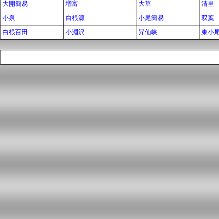
大開簡易
増富
大草
清里
小泉
白根源
小尾簡易
双葉
白根百田
小淵沢
昇仙峡
東小