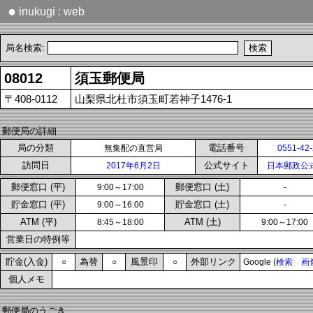
●
inukugi : web
局名検索:
08012
須玉郵便局
〒408-0112
山梨県北杜市須玉町若神子1476-1
郵便局の詳細
局の分類
電話番号
無集配の直営局
0551-42
訪問日
公式サイト
2017年6月2日
日本郵政公
郵便窓口 (平)
郵便窓口 (土)
9:00～17:00
-
貯金窓口 (平)
貯金窓口 (土)
9:00～16:00
-
ATM (平)
ATM (土)
8:45～18:00
9:00～17:00
営業日の特例等
貯金(入金)
為替
風景印
外部リンク
○
○
○
Google (
検索
画
個人メモ
郵便局のうごき