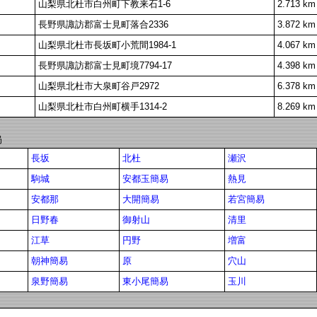
山梨県北杜市白州町下教来石1-6
2.713 km
長野県諏訪郡富士見町落合2336
3.872 km
山梨県北杜市長坂町小荒間1984-1
4.067 km
長野県諏訪郡富士見町境7794-17
4.398 km
山梨県北杜市大泉町谷戸2972
6.378 km
山梨県北杜市白州町横手1314-2
8.269 km
局
長坂
北杜
瀬沢
駒城
安都玉簡易
熱見
安都那
大開簡易
若宮簡易
日野春
御射山
清里
江草
円野
増富
朝神簡易
原
穴山
泉野簡易
東小尾簡易
玉川