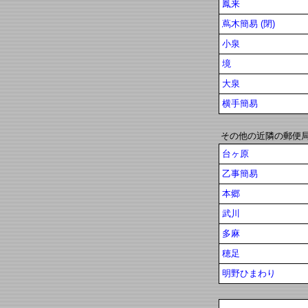
鳳来
蔦木簡易 (閉)
小泉
境
大泉
横手簡易
その他の近隣の郵便
台ヶ原
乙事簡易
本郷
武川
多麻
穂足
明野ひまわり