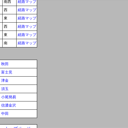
南西
経路マップ
西
経路マップ
東
経路マップ
西
経路マップ
東
経路マップ
南
経路マップ
秋田
富士見
津金
須玉
小尾簡易
信濃金沢
中田