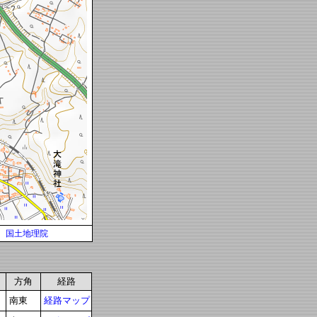
国土地理院
方角
経路
南東
経路マップ