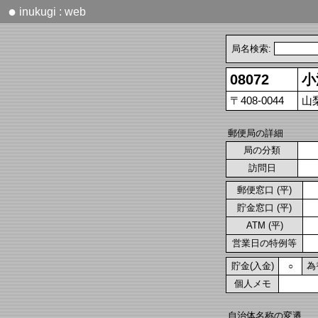
●
inukugi : web
局名検索:
08072
小
〒408-0044
山
郵便局の詳細
局の分類
訪問日
郵便窓口 (平)
貯金窓口 (平)
ATM (平)
営業日の特例等
貯金(入金)
為
○
個人メモ
自治体名称の変遷