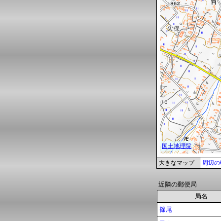
大きなマップ
周辺の
近隣の郵便局
局名
篠尾