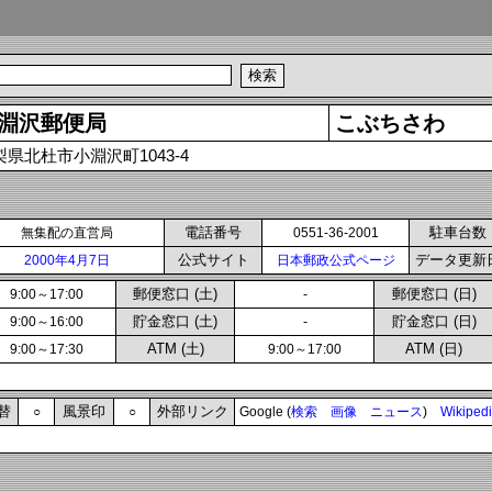
淵沢郵便局
こぶちさわ
梨県北杜市小淵沢町1043-4
電話番号
駐車台数
無集配の直営局
0551-36-2001
公式サイト
データ更新
2000年4月7日
日本郵政公式ページ
郵便窓口 (土)
郵便窓口 (日)
9:00～17:00
-
貯金窓口 (土)
貯金窓口 (日)
9:00～16:00
-
ATM (土)
ATM (日)
9:00～17:30
9:00～17:00
替
風景印
外部リンク
○
○
Google (
検索
画像
ニュース
)
Wikiped