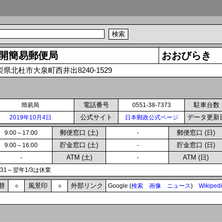
開簡易郵便局
おおびらき
梨県北杜市大泉町西井出8240-1529
電話番号
駐車台数
簡易局
0551-38-7373
公式サイト
データ更新
2019年10月4日
日本郵政公式ページ
郵便窓口 (土)
郵便窓口 (日)
9:00～17:00
-
貯金窓口 (土)
貯金窓口 (日)
9:00～16:00
-
ATM (土)
ATM (日)
-
-
2/31～翌年1/3は休業
替
風景印
外部リンク
○
○
Google (
検索
画像
ニュース
)
Wikiped