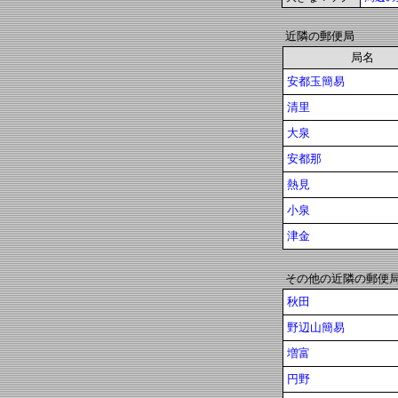
近隣の郵便局
局名
安都玉簡易
清里
大泉
安都那
熱見
小泉
津金
その他の近隣の郵便
秋田
野辺山簡易
増富
円野