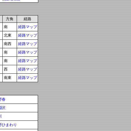
方角
経路
南
経路マップ
北東
経路マップ
南西
経路マップ
南
経路マップ
南
経路マップ
西
経路マップ
南東
経路マップ
野春
淵沢
川
野ひまわり