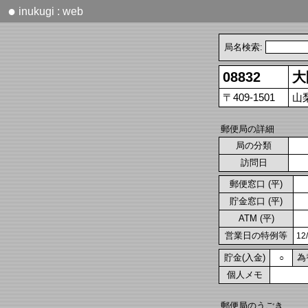
●
inukugi : web
局名検索:
08832
大
〒409-1501
山
郵便局の詳細
局の分類
訪問日
郵便窓口 (平)
貯金窓口 (平)
ATM (平)
営業日の特例等
1
貯金(入金)
為
○
個人メモ
郵便局のうごき