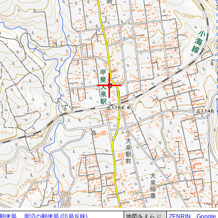
郵便局
周辺の郵便局 (訪局反映)
地図をえらぶ
ZENRIN
Google