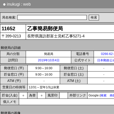
●
inukugi : web
局名検索:
11652
乙事簡易郵便局
〒399-0213
長野県諏訪郡富士見町乙事5271-4
郵便局の詳細
局の分類
電話番号
簡易局
0266-62
訪問日
公式サイト
2019年10月4日
日本郵政公
郵便窓口 (平)
郵便窓口 (土)
9:00～16:00
-
貯金窓口 (平)
貯金窓口 (土)
9:00～16:00
-
ATM (平)
ATM (土)
-
-
営業日の特例等
12/31～翌年1/3は休業
貯金(入金)
為替
風景印
外部リンク
○
○
Google (
検索
画
個人メモ
郵便局の画像