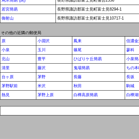
蔦木簡易 (閉)
長野県諏訪郡富士見町落合2336
若宮簡易
長野県諏訪郡富士見町富士見8294-1
御射山
長野県諏訪郡富士見町富士見10717-1
その他の近隣の郵便局
原
小淵沢
鳳来
信濃金
小泉
玉川
篠尾
蓼科
北山
豊平
ひばりケ丘簡易
小泉簡
清里
藤沢
鬼場簡易
ちの本
台ヶ原
茅野
長藤
長坂
茅野駅前
米沢
秋田
駒城
熱見
茅野上原
白樺高原簡易
白樺湖簡