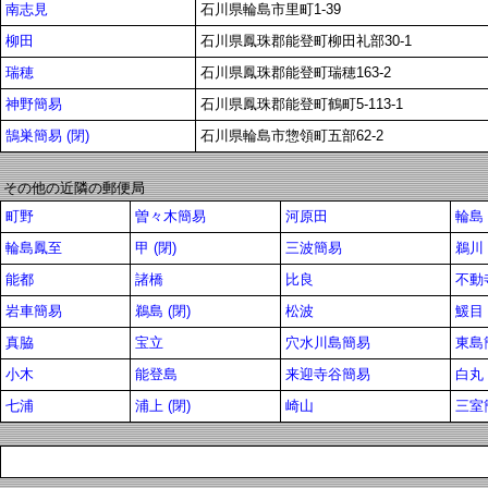
南志見
石川県輪島市里町1-39
柳田
石川県鳳珠郡能登町柳田礼部30-1
瑞穂
石川県鳳珠郡能登町瑞穂163-2
神野簡易
石川県鳳珠郡能登町鶴町5-113-1
鵠巣簡易 (閉)
石川県輪島市惣領町五部62-2
その他の近隣の郵便局
町野
曽々木簡易
河原田
輪島
輪島鳳至
甲 (閉)
三波簡易
鵜川
能都
諸橋
比良
不動
岩車簡易
鵜島 (閉)
松波
鰀目
真脇
宝立
穴水川島簡易
東島簡
小木
能登島
来迎寺谷簡易
白丸 
七浦
浦上 (閉)
崎山
三室