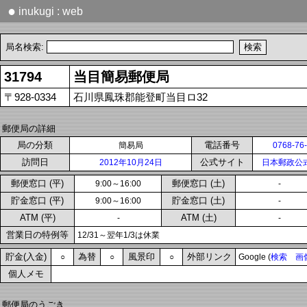
●
inukugi : web
局名検索:
31794
当目簡易郵便局
〒928-0334
石川県鳳珠郡能登町当目ロ32
郵便局の詳細
局の分類
電話番号
簡易局
0768-76
訪問日
公式サイト
2012年10月24日
日本郵政公
郵便窓口 (平)
郵便窓口 (土)
9:00～16:00
-
貯金窓口 (平)
貯金窓口 (土)
9:00～16:00
-
ATM (平)
ATM (土)
-
-
営業日の特例等
12/31～翌年1/3は休業
貯金(入金)
為替
風景印
外部リンク
○
○
○
Google (
検索
画
個人メモ
郵便局のうごき