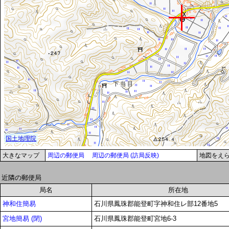
大きなマップ
周辺の郵便局
周辺の郵便局 (訪局反映)
地図をえ
近隣の郵便局
局名
所在地
神和住簡易
石川県鳳珠郡能登町字神和住レ部12番地5
宮地簡易 (閉)
石川県鳳珠郡能登町宮地6-3