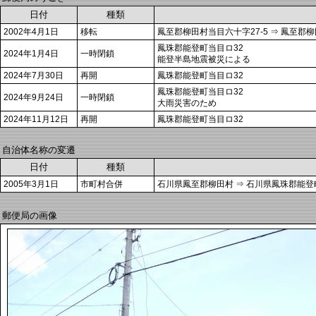
日付
種類
2002年4月1日
移転
鳳至郡柳田村当目六十字27-5 ⇒ 鳳至郡
鳳珠郡能登町当目ロ32
2024年1月4日
一時閉鎖
能登半島地震被災による
2024年7月30日
再開
鳳珠郡能登町当目ロ32
鳳珠郡能登町当目ロ32
2024年9月24日
一時閉鎖
大雨災害のため
2024年11月12日
再開
鳳珠郡能登町当目ロ32
自治体名称の変遷
日付
種類
2005年3月1日
市町村合併
石川県鳳至郡柳田村 ⇒ 石川県鳳珠郡能登
郵便局の画像