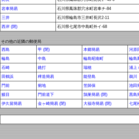
岩車簡易
石川県鳳珠郡穴水町岩車チ-84
三井
石川県輪島市三井町長沢2-11
西岸 (閉)
石川県七尾市中島町外イ-68
その他の近隣の郵便局
西島
甲 (閉)
本郷簡易
河原
輪島
中島
輪島昭南町
輪島
石崎
釶打
瑞穂
浦上 
田鶴浜
稗造簡易
能登島
鵜川
門前
剱地
笠師保
池田簡
鰀目
門前道下
鵠巣簡易 (閉)
黒島
伊久留簡易
金ヶ崎簡易 (閉)
大福寺簡易 (閉)
七尾