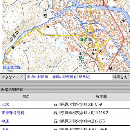
大きなマップ
周辺の郵便局
周辺の郵便局 (訪局反映)
地図をえ
近隣の郵便局
局名
所在地
穴水
石川県鳳珠郡穴水町大町い-9
来迎寺谷簡易
石川県鳳珠郡穴水町大町ヨ118-2
中居
石川県鳳珠郡穴水町中居レ175
比良
石川県鳳珠郡穴水町比良い-45-6