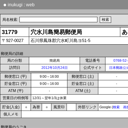
●
inukugi : web
局名検索:
31779
穴水川島簡易郵便局
あ
〒927-0027
石川県鳳珠郡穴水町川島ヨ51-5
郵便局の詳細
局の分類
電話番号
簡易局
0768-52
訪問日
公式サイト
2012年10月24日
日本郵政公
郵便窓口 (平)
郵便窓口 (土)
9:00～16:00
-
貯金窓口 (平)
貯金窓口 (土)
9:00～16:00
-
ATM (平)
ATM (土)
-
-
営業日の特例等
12/31～翌年1/3は休業
貯金(入金)
為替
風景印
外部リンク
○
○
Google (
検索
画
個人メモ
郵便局のうごき