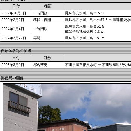
日付
種類
2007年10月1日
一時閉鎖
鳳珠郡穴水町川島ハ-57-6
2009年2月2日
移転・再開
鳳珠郡穴水町川島ハの57-6 ⇒ 鳳珠郡穴水
鳳珠郡穴水町川島ヨ51-5
2024年1月4日
一時閉鎖
能登半島地震被災による
2024年3月27日
再開
鳳珠郡穴水町川島ヨ51-5
自治体名称の変遷
日付
種類
2005年3月1日
郡名変更
石川県鳳至郡穴水町 ⇒ 石川県鳳珠郡穴水
郵便局の画像