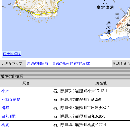
大きなマップ
周辺の郵便局
周辺の郵便局 (訪局反映)
地図をえ
近隣の郵便局
局名
所在地
小木
石川県鳳珠郡能登町小木15-13-1
不動寺簡易
石川県鳳珠郡能登町行延260
能都
石川県鳳珠郡能登町宇出津ナ34-1
白丸 (閉)
石川県鳳珠郡能登町白丸3-18-5
松波
石川県鳳珠郡能登町松波イ22-4