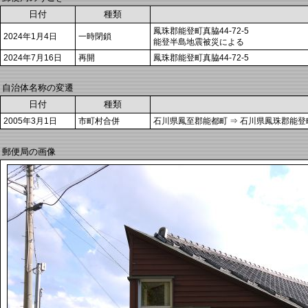
日付
種類
鳳珠郡能登町真脇44-72-5
2024年1月4日
一時閉鎖
能登半島地震被災による
2024年7月16日
再開
鳳珠郡能登町真脇44-72-5
自治体名称の変遷
日付
種類
2005年3月1日
市町村合併
石川県鳳至郡能都町 ⇒ 石川県鳳珠郡能登
郵便局の画像