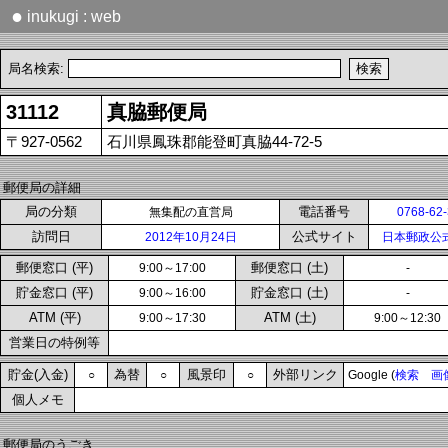
●
inukugi : web
局名検索:
31112
真脇郵便局
〒927-0562
石川県鳳珠郡能登町真脇44-72-5
郵便局の詳細
局の分類
電話番号
無集配の直営局
0768-62
訪問日
公式サイト
2012年10月24日
日本郵政公
郵便窓口 (平)
郵便窓口 (土)
9:00～17:00
-
貯金窓口 (平)
貯金窓口 (土)
9:00～16:00
-
ATM (平)
ATM (土)
9:00～17:30
9:00～12:30
営業日の特例等
貯金(入金)
為替
風景印
外部リンク
○
○
○
Google (
検索
画
個人メモ
郵便局のうごき