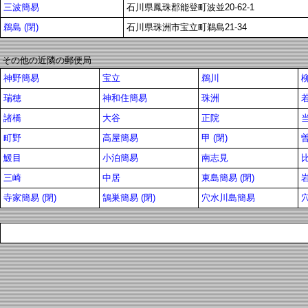
三波簡易
石川県鳳珠郡能登町波並20-62-1
鵜島 (閉)
石川県珠洲市宝立町鵜島21-34
その他の近隣の郵便局
神野簡易
宝立
鵜川
瑞穂
神和住簡易
珠洲
若
諸橋
大谷
正院
町野
高屋簡易
甲 (閉)
鰀目
小泊簡易
南志見
三崎
中居
東島簡易 (閉)
寺家簡易 (閉)
鵠巣簡易 (閉)
穴水川島簡易