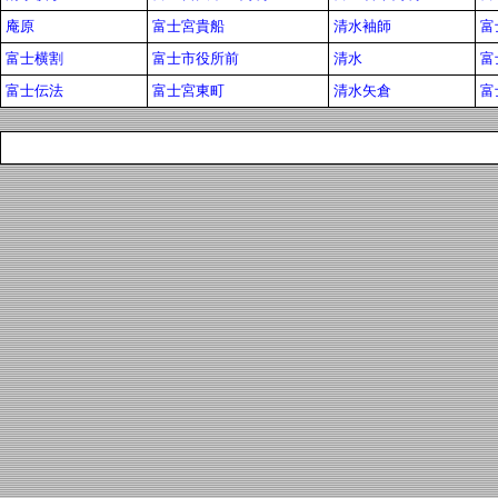
庵原
富士宮貴船
清水袖師
富
富士横割
富士市役所前
清水
富
富士伝法
富士宮東町
清水矢倉
富