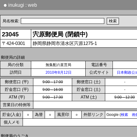
●
inukugi : web
局名検索:
23045
宍原郵便局 (閉鎖中)
〒424-0301
静岡県静岡市清水区宍原1275-1
郵便局の詳細
局の分類
電話番号
無集配の直営局
訪問日
公式サイト
2010年8月12日
日本郵政公
郵便窓口 (平)
郵便窓口 (土)
9:00～17:00
-
貯金窓口 (平)
貯金窓口 (土)
9:00～16:00
-
ATM (平)
ATM (土)
9:00～17:30
9:00～12:30
営業日の特例等
貯金(入金)
為替
風景印
外部リンク
○
○
○
Google (
検索
画
個人メモ
郵便局のうごき