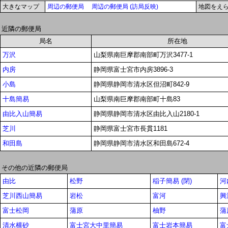
大きなマップ
周辺の郵便局
周辺の郵便局 (訪局反映)
地図をえ
近隣の郵便局
局名
所在地
万沢
山梨県南巨摩郡南部町万沢3477-1
内房
静岡県富士宮市内房3896-3
小島
静岡県静岡市清水区但沼町842-9
十島簡易
山梨県南巨摩郡南部町十島83
由比入山簡易
静岡県静岡市清水区由比入山2180-1
芝川
静岡県富士宮市長貫1181
和田島
静岡県静岡市清水区和田島672-4
その他の近隣の郵便局
由比
松野
稲子簡易 (閉)
河
芝川西山簡易
岩松
富河
興
富士松岡
蒲原
柚野
蒲
清水横砂
富士宮大中里簡易
富士岩本簡易
富