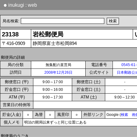
●
inukugi : web
局名検索:
23138
岩松郵便局
〒416-0909
静岡県富士市松岡894
郵便局の詳細
局の分類
電話番号
無集配の直営局
0545-61
訪問日
公式サイト
2008年12月26日
日本郵政公
郵便窓口 (平)
郵便窓口 (土)
9:00～17:00
-
貯金窓口 (平)
貯金窓口 (土)
9:00～16:00
-
ATM (平)
ATM (土)
9:00～17:30
9:00～12:30
営業日の特例等
貯金(入金)
為替
風景印
外部リンク
○
○
○
Google (
検索
画
個人メモ
明治の開局以来ずっと同じ位置にある
郵便局のうごき