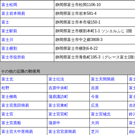
富士松岡
静岡県富士市松岡1106-10
富士岩本簡易
静岡県富士市岩本581-4
富士
静岡県富士市本市場150-1
富士駅前
静岡県富士市横割本町1-1 ソシエルふじ 1階
富士川
静岡県富士市中之郷3808-3
富士横割
静岡県富士市横割6-8-22
富士市役所前
静岡県富士市青島町195-3（グレース富士1階
その他の近隣の郵便局
富士北
富士伝法
富士天間簡易
富
松野
吉原中央町
吉原
富
富士柳島
蒲原諏訪町
今泉
富
富士宮黒田簡易
富士宮東町
広見
吉
富士宮
富士宮宮町
富士宮城北
鈴
富士宮貴船
蒲原中
大渕
富
富士宮大中里簡易
富士宮宮原簡易
芝川
由