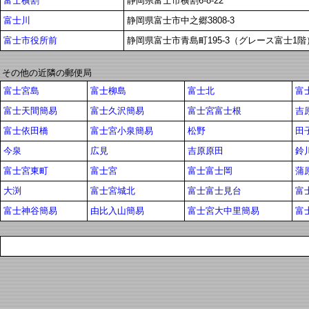
富士横割
静岡県富士市横割6-8-22
富士川
静岡県富士市中之郷3808-3
富士市役所前
静岡県富士市青島町195-3（グレース富士1階
その他の近隣の郵便局
富士宮島
富士柳島
富士北
富
富士天間簡易
富士久沢簡易
富士宮富士根
吉
富士依田橋
富士宮小泉簡易
松野
田
今泉
広見
吉原原田
鈴
富士宮東町
富士宮
富士富士岡
蒲
大渕
富士宮城北
富士富士見台
富
富士神谷簡易
由比入山簡易
富士宮大中里簡易
富