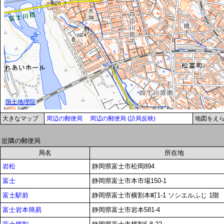
大きなマップ
周辺の郵便局
周辺の郵便局 (訪局反映)
地図をえ
近隣の郵便局
局名
所在地
岩松
静岡県富士市松岡894
富士
静岡県富士市本市場150-1
富士駅前
静岡県富士市横割本町1-1 ソシエルふじ 1階
富士岩本簡易
静岡県富士市岩本581-4