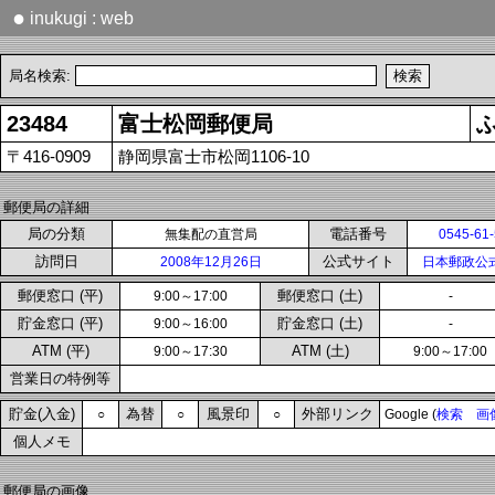
●
inukugi : web
局名検索:
23484
富士松岡郵便局
〒416-0909
静岡県富士市松岡1106-10
郵便局の詳細
局の分類
電話番号
無集配の直営局
0545-61
訪問日
公式サイト
2008年12月26日
日本郵政公
郵便窓口 (平)
郵便窓口 (土)
9:00～17:00
-
貯金窓口 (平)
貯金窓口 (土)
9:00～16:00
-
ATM (平)
ATM (土)
9:00～17:30
9:00～17:00
営業日の特例等
貯金(入金)
為替
風景印
外部リンク
○
○
○
Google (
検索
画
個人メモ
郵便局の画像