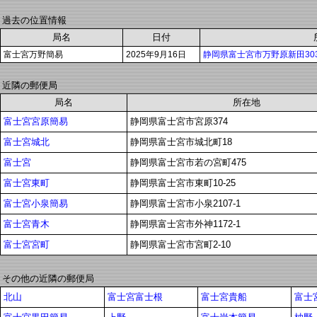
過去の位置情報
局名
日付
富士宮万野簡易
2025年9月16日
静岡県富士宮市万野原新田303
近隣の郵便局
局名
所在地
富士宮宮原簡易
静岡県富士宮市宮原374
富士宮城北
静岡県富士宮市城北町18
富士宮
静岡県富士宮市若の宮町475
富士宮東町
静岡県富士宮市東町10-25
富士宮小泉簡易
静岡県富士宮市小泉2107-1
富士宮青木
静岡県富士宮市外神1172-1
富士宮宮町
静岡県富士宮市宮町2-10
その他の近隣の郵便局
北山
富士宮富士根
富士宮貴船
富士