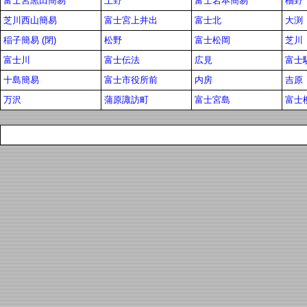
富士宮黒田簡易
上野
富士岩本簡易
柚野
芝川西山簡易
富士宮上井出
富士北
大渕
稲子簡易 (閉)
松野
富士松岡
芝川
富士川
富士伝法
広見
富士
十島簡易
富士市役所前
内房
吉原
万沢
蒲原諏訪町
富士宮島
富士