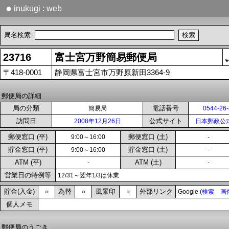
●
inukugi : web
局名検索:
23716
富士宮万野簡易郵便局
〒418-0001
静岡県富士宮市万野原新田3364-9
郵便局の詳細
局の分類
電話番号
簡易局
0544-26
訪問日
公式サイト
2008年12月26日
日本郵政公
郵便窓口 (平)
郵便窓口 (土)
9:00～16:00
-
貯金窓口 (平)
貯金窓口 (土)
9:00～16:00
-
ATM (平)
ATM (土)
-
-
営業日の特例等
12/31～翌年1/3は休業
貯金(入金)
為替
風景印
外部リンク
○
○
○
Google (
検索
画
個人メモ
郵便局のうごき