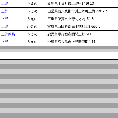
上野
うえの
新潟県十日町市上野甲1416-10
上野
うえの
山梨県西八代郡市川三郷町上野2291-14
上野
うえの
三重県伊賀市上野丸之内151-3
上野
かみの
宮崎県西臼杵郡高千穂町上野559-3
上野簡易
うえの
鹿児島県指宿市開聞上野1900
上野
うえの
沖縄県宮古島市上野新里511-11