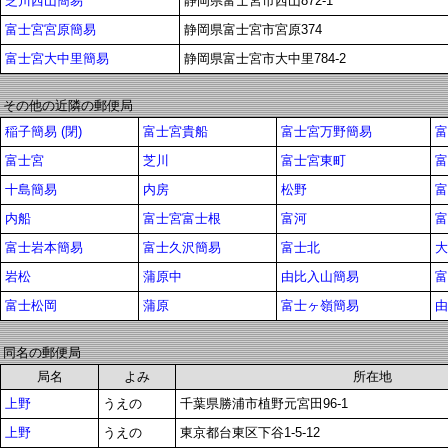
芝川西山簡易
静岡県富士宮市西山872-1
富士宮宮原簡易
静岡県富士宮市宮原374
富士宮大中里簡易
静岡県富士宮市大中里784-2
その他の近隣の郵便局
稲子簡易 (閉)
富士宮貴船
富士宮万野簡易
富
富士宮
芝川
富士宮東町
富
十島簡易
内房
松野
富
内船
富士宮富士根
富河
富
富士岩本簡易
富士久沢簡易
富士北
大
岩松
蒲原中
由比入山簡易
富
富士松岡
蒲原
富士ヶ嶺簡易
由
同名の郵便局
局名
よみ
所在地
上野
うえの
千葉県勝浦市植野元宮田96-1
上野
うえの
東京都台東区下谷1-5-12