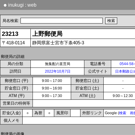
●
inukugi : web
局名検索:
23213
上野郵便局
〒418-0114
静岡県富士宮市下条405-3
郵便局の詳細
局の分類
電話番号
無集配の直営局
0544-58
訪問日
公式サイト
2022年10月7日
日本郵政公
郵便窓口 (平)
郵便窓口 (土)
9:00～17:00
-
貯金窓口 (平)
貯金窓口 (土)
9:00～16:00
-
ATM (平)
ATM (土)
9:00～17:30
9:00～12:30
営業日の特例等
貯金(入金)
為替
風景印
外部リンク
○
○
Google (
検索
画
個人メモ
郵便局の画像