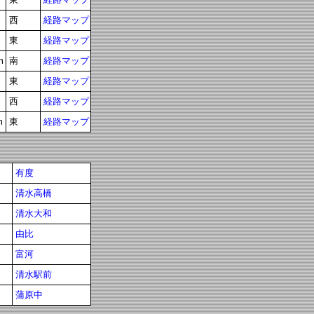
西
経路マップ
東
経路マップ
m
南
経路マップ
東
経路マップ
西
経路マップ
m
東
経路マップ
有度
清水高橋
清水大和
由比
富河
清水駅前
蒲原中