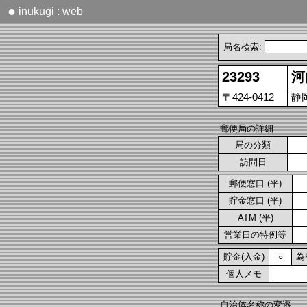
●
inukugi : web
局名検索:
23293
河
〒424-0412
静
郵便局の詳細
局の分類
訪問日
郵便窓口 (平)
貯金窓口 (平)
ATM (平)
営業日の特例等
貯金(入金)
為
○
個人メモ
自治体名称の変遷