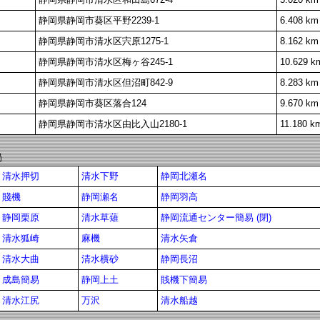
静岡県静岡市葵区平野2239-1
6.408 km
静岡県静岡市清水区宍原1275-1
8.162 km
静岡県静岡市清水区梅ヶ谷245-1
10.629 k
静岡県静岡市清水区但沼町842-9
8.283 km
静岡県静岡市葵区落合124
9.670 km
静岡県静岡市清水区由比入山2180-1
11.180 k
局
清水押切
清水下野
静岡北瀬名
賤機
静岡瀬名
静岡羽高
静岡栗原
清水草薙
静岡流通センター簡易 (閉)
清水狐崎
麻機
清水矢倉
清水大曲
清水横砂
静岡長沼
成島簡易
静岡上土
賎機下簡易
清水江尻
万沢
清水船越