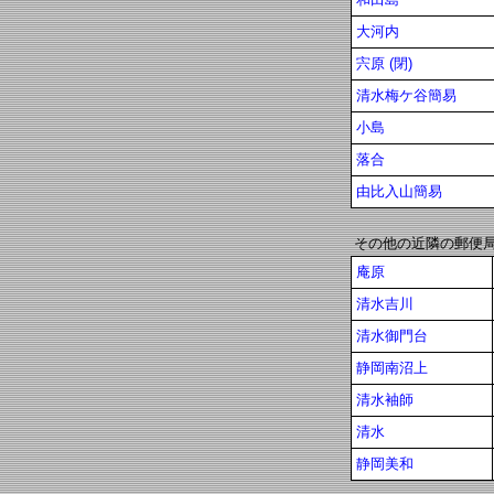
大河内
宍原 (閉)
清水梅ケ谷簡易
小島
落合
由比入山簡易
その他の近隣の郵便
庵原
清水吉川
清水御門台
静岡南沼上
清水袖師
清水
静岡美和