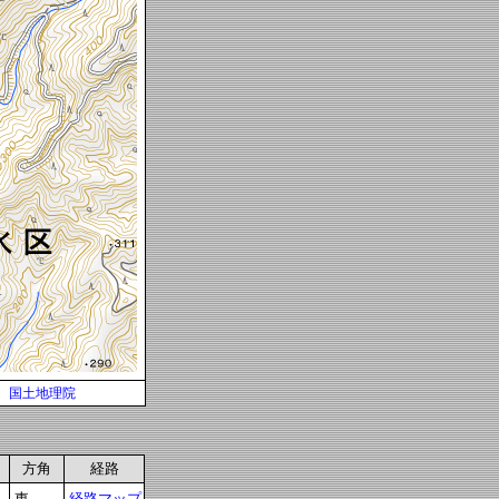
国土地理院
方角
経路
東
経路マップ