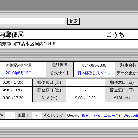
内郵便局
こうち
岡県静岡市清水区河内164-6
電話番号
駐車台数
無集配の直営局
054-395-2030
公式サイト
データ更新
2010年8月12日
日本郵政公式ページ
郵便窓口 (土)
郵便窓口 (日)
9:00～17:00
-
貯金窓口 (土)
貯金窓口 (日)
9:00～16:00
-
ATM (土)
ATM (日)
9:00～17:30
9:00～12:30
替
風景印
外部リンク
○
○
Google (
検索
画像
ニュース
)
Wikiped