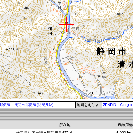
郵便局
周辺の郵便局 (訪局反映)
地図をえらぶ
ZENRIN
Google
所在地
直線距離
静岡県静岡市清水区和田島672-4
5.020 km