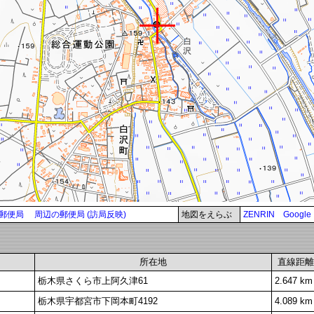
郵便局
周辺の郵便局 (訪局反映)
地図をえらぶ
ZENRIN
Google
所在地
直線距離
栃木県さくら市上阿久津61
2.647 km
栃木県宇都宮市下岡本町4192
4.089 km