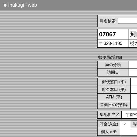
●
inukugi : web
局名検索:
07067
河
〒329-1199
栃
郵便局の詳細
局の分類
訪問日
郵便窓口 (平)
貯金窓口 (平)
ATM (平)
営業日の特例等
集配担当区
宇都宮
貯金(入金)
為
○
個人メモ