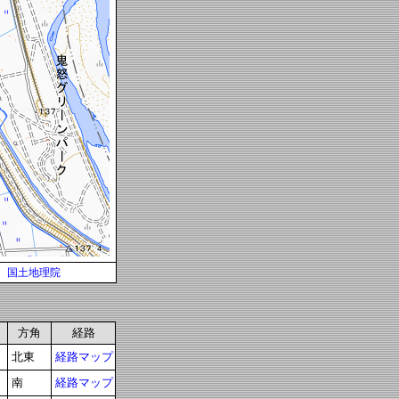
国土地理院
方角
経路
北東
経路マップ
南
経路マップ