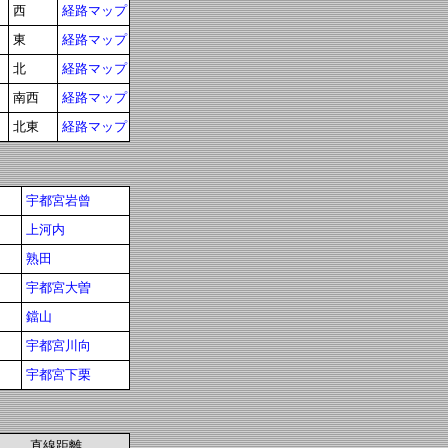
西
経路マップ
東
経路マップ
北
経路マップ
南西
経路マップ
北東
経路マップ
宇都宮岩曾
上河内
熟田
宇都宮大曽
鐺山
宇都宮川向
宇都宮下栗
直線距離