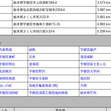
栃木県宇都宮市上田原町344-4
3.573 km
栃木県塩谷郡高根沢町宝積寺2324-6
3.997 km
栃木県さくら市草川22-9
5.661 km
栃木県宇都宮市御幸ケ原町71-15
4.993 km
栃木県さくら市卯の里3-33-4
5.209 km
局
氏家馬場
絹島
宇都宮越戸
宇都宮東町
石井
蒲須坂駅
宇都宮岡台
道場宿
宇都宮富士見ヶ丘
北高根沢
宇都宮野沢
宇都宮大学内
狭間田簡易
宇都宮今泉町
徳次郎
ゆいの杜
高根沢亀梨簡易 (閉)
片岡
宇都宮塙田町
宇都宮清原工業団地内簡易
栃木県庁内
よみ
所在地