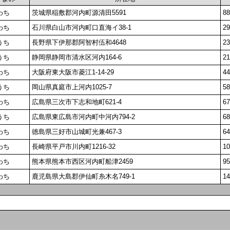
わち
茨城県稲敷郡河内町源清田5591
88
わち
石川県白山市河内町口直海イ38-1
29
うち
長野県下伊那郡阿智村伍和4648
23
うち
静岡県静岡市清水区河内164-6
21
わち
大阪府東大阪市菱江1-14-29
44
うち
岡山県真庭市上河内1025-7
58
わち
広島県三次市下志和地町621-4
67
うち
広島県東広島市河内町中河内794-2
68
わち
徳島県三好市山城町光兼467-3
64
わち
長崎県平戸市川内町1216-32
10
わち
熊本県熊本市西区河内町船津2459
95
わち
鹿児島県大島郡伊仙町糸木名749-1
14