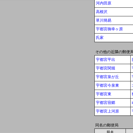
河内田原
高根沢
草川簡易
宇都宮御幸ヶ原
氏家
その他の近隣の郵便
宇都宮平出
宇都宮関堀
宇都宮泉が丘
宇都宮今泉東
宇都宮東
宇都宮宿郷
宇都宮上河原
同名の郵便局
局名