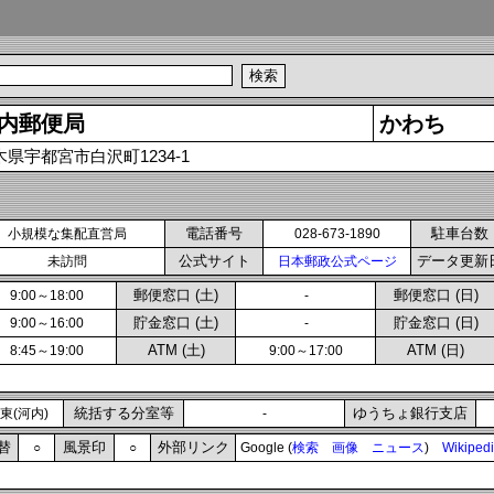
内郵便局
かわち
木県宇都宮市白沢町1234-1
電話番号
駐車台数
小規模な集配直営局
028-673-1890
公式サイト
データ更新
未訪問
日本郵政公式ページ
郵便窓口 (土)
郵便窓口 (日)
9:00～18:00
-
貯金窓口 (土)
貯金窓口 (日)
9:00～16:00
-
ATM (土)
ATM (日)
8:45～19:00
9:00～17:00
統括する分室等
ゆうちょ銀行支店
東(河内)
-
替
風景印
外部リンク
○
○
Google (
検索
画像
ニュース
)
Wikiped