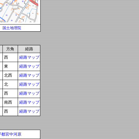
国土地理院
方角
経路
西
経路マップ
東
経路マップ
北西
経路マップ
北
経路マップ
西
経路マップ
南西
経路マップ
西
経路マップ
宇都宮中河原