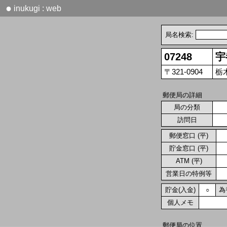
●
inukugi : web
局名検索:
07248
宇
〒321-0904
栃
郵便局の詳細
局の分類
訪問日
郵便窓口 (平)
貯金窓口 (平)
ATM (平)
営業日の特例等
貯金(入金)
為
○
個人メモ
郵便局の位置