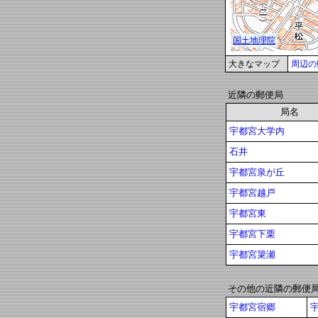
大きなマップ
周辺の
近隣の郵便局
局名
宇都宮大学内
石井
宇都宮泉が丘
宇都宮越戸
宇都宮東
宇都宮下栗
宇都宮簗瀬
その他の近隣の郵便
宇都宮宿郷