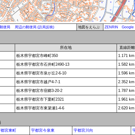
郵便局
周辺の郵便局 (訪局反映)
地図をえらぶ
ZENRIN
Google
所在地
直線距離
栃木県宇都宮市峰町350
1.171 km
栃木県宇都宮市石井町2490-13
1.582 km
栃木県宇都宮市泉が丘2-6-10
1.596 km
栃木県宇都宮市越戸4-7-1
2.352 km
栃木県宇都宮市宿郷3-20-2
1.787 km
栃木県宇都宮市下栗町2321
1.961 km
栃木県宇都宮市東簗瀬1-4-6
2.620 km
局
宇都宮東町
宇都宮今泉東
宇都宮川向