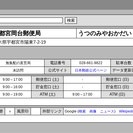
都宮岡台郵便局
うつのみやおかだい
木県宇都宮市陽東7-2-19
電話番号
駐車台数
無集配の直営局
028-661-9822
公式サイト
データ更新
未訪問
日本郵政公式ページ
郵便窓口 (土)
郵便窓口 (日)
9:00～17:00
-
貯金窓口 (土)
貯金窓口 (日)
9:00～16:00
-
ATM (土)
ATM (日)
9:00～19:00
9:00～17:00
替
風景印
外部リンク
○
Google (
検索
画像
ニュース
)
Wikiped