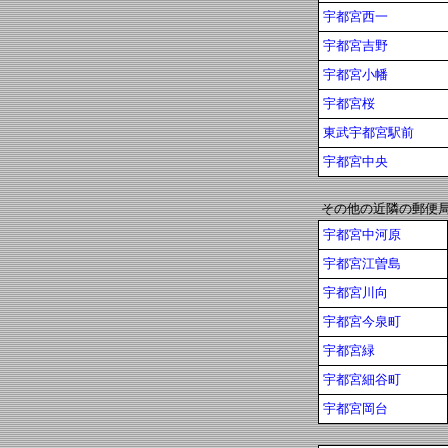
宇都宮西一
宇都宮吉野
宇都宮小幡
宇都宮桜
東武宇都宮駅前
宇都宮中央
その他の近隣の郵便
宇都宮中河原
宇都宮江曽島
宇都宮川向
宇都宮今泉町
宇都宮緑
宇都宮細谷町
宇都宮岡台