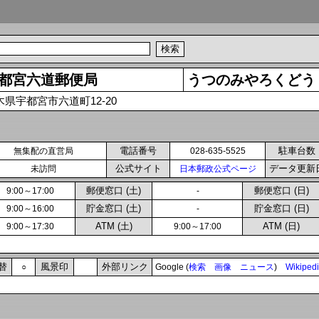
都宮六道郵便局
うつのみやろくどう
木県宇都宮市六道町12-20
電話番号
駐車台数
無集配の直営局
028-635-5525
公式サイト
データ更新
未訪問
日本郵政公式ページ
郵便窓口 (土)
郵便窓口 (日)
9:00～17:00
-
貯金窓口 (土)
貯金窓口 (日)
9:00～16:00
-
ATM (土)
ATM (日)
9:00～17:30
9:00～17:00
替
風景印
外部リンク
○
Google (
検索
画像
ニュース
)
Wikiped