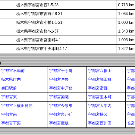
栃木県宇都宮市西1-5-28
0.713 km
栃木県宇都宮市吉野2-8-31
1.064 km
栃木県宇都宮市小幡1-1-21
1.000 km
栃木県宇都宮市桜4-1-37
1.343 km
栃木県宇都宮市宮園町4-1
1.093 km
栃木県宇都宮市中央本町4-17
1.322 km
局
宇都宮不動前
宇都宮千手町
宇都宮八幡山
宇都
栃木県庁内
宇都宮戸祭
宇都宮塙田町
宇都
鶴田駅前
宇都宮中戸祭
宇都宮宿郷
宇都
宇都宮東
宇都宮簗瀬
宇都宮宝木町
宇都
宇都宮上横田簡易
宇都宮今泉東
宇都宮大学内
宇都
宇都宮南
宇都宮泉が丘
宇都宮挟又
宇都
宇都宮下栗
宇都宮屋板
宇都宮西川田
雀宮