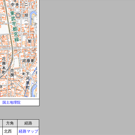
国土地理院
方角
経路
北西
経路マップ