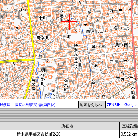
郵便局
周辺の郵便局 (訪局反映)
地図をえらぶ
ZENRIN
Google
所在地
直線距離
栃木県宇都宮市操町2-20
0.532 km