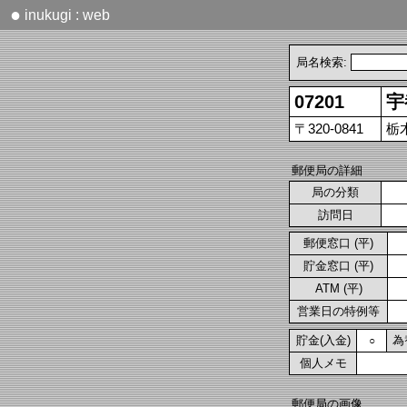
●
inukugi : web
局名検索:
07201
宇
〒320-0841
栃
郵便局の詳細
局の分類
訪問日
郵便窓口 (平)
貯金窓口 (平)
ATM (平)
営業日の特例等
貯金(入金)
為
○
個人メモ
郵便局の画像