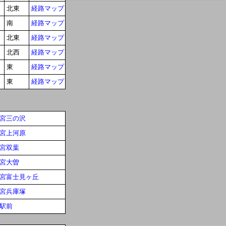
北東
経路マップ
南
経路マップ
北東
経路マップ
北西
経路マップ
東
経路マップ
東
経路マップ
宮三の沢
宮上河原
宮双葉
宮大曽
宮富士見ヶ丘
宮兵庫塚
駅前