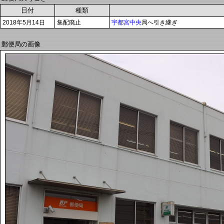
日付
種類
2018年5月14日
集配廃止
宇都宮中央
局へ引き継ぎ
郵便局の画像