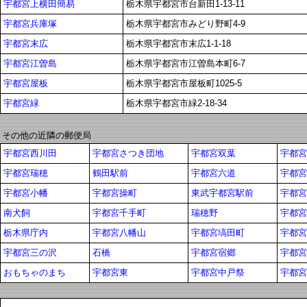
宇都宮上横田簡易
栃木県宇都宮市台新田1-13-11
宇都宮兵庫塚
栃木県宇都宮市みどり野町4-9
宇都宮末広
栃木県宇都宮市末広1-1-18
宇都宮江曽島
栃木県宇都宮市江曽島本町6-7
宇都宮屋板
栃木県宇都宮市屋板町1025-5
宇都宮緑
栃木県宇都宮市緑2-18-34
その他の近隣の郵便局
宇都宮西川田
宇都宮さつき団地
宇都宮双葉
宇都宮
宇都宮瑞穂
鶴田駅前
宇都宮六道
宇都宮
宇都宮小幡
宇都宮操町
東武宇都宮駅前
宇都宮
南犬飼
宇都宮千手町
瑞穂野
宇都宮
栃木県庁内
宇都宮八幡山
宇都宮塙田町
宇都宮
宇都宮三の沢
石橋
宇都宮宿郷
宇都宮
おもちゃのまち
宇都宮東
宇都宮中戸祭
宇都宮