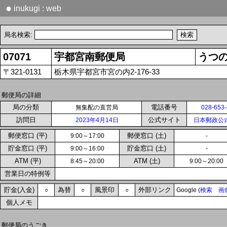
●
inukugi : web
局名検索:
07071
宇都宮南郵便局
うつ
〒321-0131
栃木県宇都宮市宮の内2-176-33
郵便局の詳細
局の分類
電話番号
無集配の直営局
028-653
訪問日
公式サイト
2023年4月14日
日本郵政公
郵便窓口 (平)
郵便窓口 (土)
9:00～17:00
-
貯金窓口 (平)
貯金窓口 (土)
9:00～16:00
-
ATM (平)
ATM (土)
8:45～20:00
9:00～20:00
営業日の特例等
貯金(入金)
為替
風景印
外部リンク
○
○
○
Google (
検索
画
個人メモ
郵便局のうごき