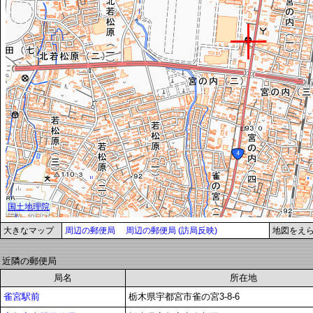
大きなマップ
周辺の郵便局
周辺の郵便局 (訪局反映)
地図をえ
近隣の郵便局
局名
所在地
雀宮駅前
栃木県宇都宮市雀の宮3-8-6