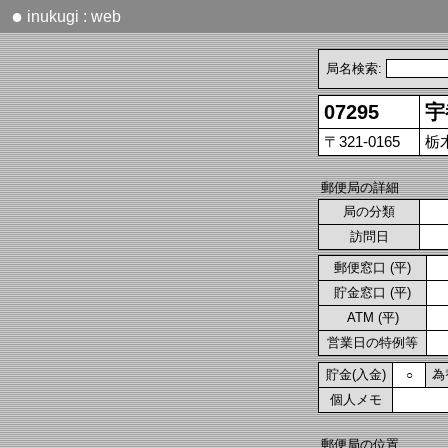
●
inukugi : web
局名検索:
07295
宇
〒321-0165
栃木
郵便局の詳細
局の分類
訪問日
郵便窓口 (平)
貯金窓口 (平)
ATM (平)
営業日の特例等
貯金(入金)
為
○
個人メモ
郵便局の位置