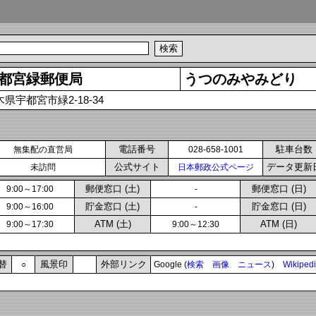
都宮緑郵便局
うつのみやみどり
県宇都宮市緑2-18-34
電話番号
駐車台数
無集配の直営局
028-658-1001
公式サイト
データ更新
未訪問
日本郵政公式ページ
郵便窓口 (土)
郵便窓口 (日)
9:00～17:00
-
貯金窓口 (土)
貯金窓口 (日)
9:00～16:00
-
ATM (土)
ATM (日)
9:00～17:30
9:00～12:30
替
風景印
外部リンク
○
Google (
検索
画像
ニュース
)
Wikiped