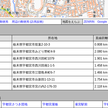
郵便局
周辺の郵便局 (訪局反映)
地図をえらぶ
ZENRIN
Google
所在地
直線距離
栃木県宇都宮市双葉2-10-3
0.808 km
栃木県宇都宮市みどり野町4-9
2.080 km
栃木県宇都宮市西川田町1079
1.901 km
栃木県宇都宮市西川田南1-1-5
1.458 km
栃木県宇都宮市江曽島本町6-7
1.466 km
栃木県宇都宮市台新田1-13-11
1.754 km
栃木県宇都宮市宮の内2-176-33
2.118 km
局
宇都宮さつき団地
宇都宮屋板
雀宮駅前
宇