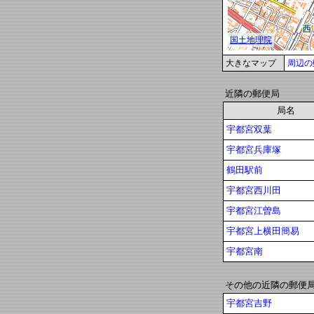
大きなマップ
周辺の
近隣の郵便局
局名
宇都宮双葉
宇都宮兵庫塚
鶴田駅前
宇都宮西川田
宇都宮江曽島
宇都宮上横田簡易
宇都宮南
その他の近隣の郵便
宇都宮吉野